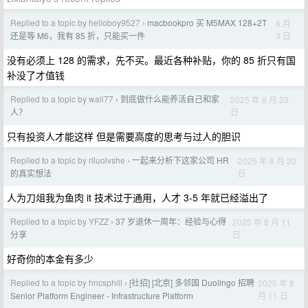
Replied to a topic by helloboy9527
macbookpro 买 M5MAX 128+2T
6 月
›
3 日
还是等 M6，我有 85 折，只能买一件
没有必须上 128 的需求，先不买。最近各种补贴，你的 85 折只有国
补没了才值钱
Replied to a topic by wali77
到底做什么能养活自己和家
2025 年 8 月 23
›
日
人？
只有投资人才能这样 但是需要高度的思考与过人的胆识
Replied to a topic by riluolvshe
一起来分析下这家公司 HR
2025 年 8 月 20
›
日
的真实想法
人为刀俎我为鱼肉 it 技术过于通用，人才 3-5 年就已经溢出了
Replied to a topic by YFZZ
37 岁退休一周年：经验与心得
2025 年 8 月 11
›
日
分享
好奇你的本金有多少
Replied to a topic by hncsphill
[社招] [北京] 多邻国 Duolingo 招聘
2025 年 8
›
月 11 日
Senior Platform Engineer - Infrastructure Platform