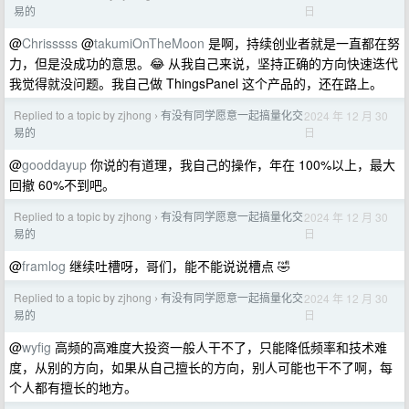
日
易的
@
Chrisssss
@
takumiOnTheMoon
是啊，持续创业者就是一直都在努
力，但是没成功的意思。😂 从我自己来说，坚持正确的方向快速迭代
我觉得就没问题。我自己做 ThingsPanel 这个产品的，还在路上。
Replied to a topic by zjhong
有没有同学愿意一起搞量化交
2024 年 12 月 30
›
日
易的
@
gooddayup
你说的有道理，我自己的操作，年在 100%以上，最大
回撤 60%不到吧。
Replied to a topic by zjhong
有没有同学愿意一起搞量化交
2024 年 12 月 30
›
日
易的
@
framlog
继续吐槽呀，哥们，能不能说说槽点 🤣
Replied to a topic by zjhong
有没有同学愿意一起搞量化交
2024 年 12 月 30
›
日
易的
@
wyfig
高频的高难度大投资一般人干不了，只能降低频率和技术难
度，从别的方向，如果从自己擅长的方向，别人可能也干不了啊，每
个人都有擅长的地方。