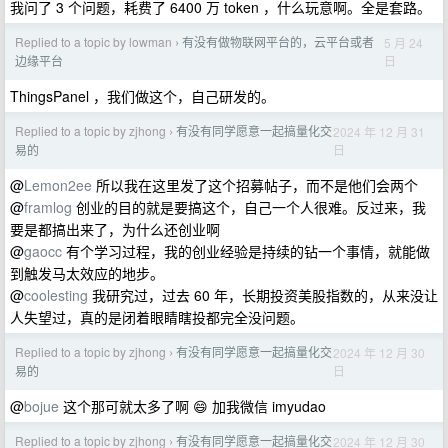
我问了 3 个问题，耗费了 6400 万 token ，什么玩意啊。全是套路。
Replied to a topic by lowman
有没有做物联网平台的，云平台或者
5 月 24
›
日
边缘平台
ThingsPanel ，我们做这个，自己研发的。
Replied to a topic by zjhong
有没有同学愿意一起搞量化交
2024 年 12 月 31
›
日
易的
@
Lemon2ee
所以我在这里发了这个招募帖子，而不是他们会两个
@
framlog
创业的目的就是要搞这个，自己一个人很难。反过来，我
要是都搞出来了，为什么还创业啊
@
gaocc
有个学习过程，我的创业经验是持续的钻一个事情，就能做
到触发马太效应的地步。
@
coolesting
我研究过，过去 60 年，长期投资美股指数的，从来没让
人失望过，真的是闭着眼睛瞎投都完全没问题。
Replied to a topic by zjhong
有没有同学愿意一起搞量化交
2024 年 12 月 30
›
日
易的
@
bojue
这个那可就太多了啊 😄 加我微信 imyudao
Replied to a topic by zjhong
有没有同学愿意一起搞量化交
2024 年 12 月 30
›