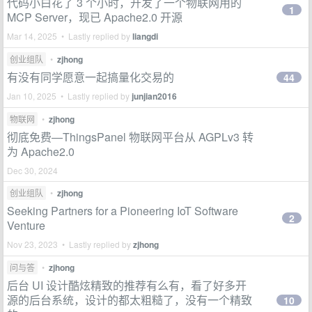
代码小白花了 3 个小时，开发了一个物联网用的
1
MCP Server，现已 Apache2.0 开源
Mar 14, 2025 • Lastly replied by
liangdi
创业组队
•
zjhong
有没有同学愿意一起搞量化交易的
44
Jan 10, 2025 • Lastly replied by
junjian2016
物联网
•
zjhong
彻底免费—ThingsPanel 物联网平台从 AGPLv3 转
为 Apache2.0
Dec 30, 2024
创业组队
•
zjhong
Seeking Partners for a Pioneering IoT Software
2
Venture
Nov 23, 2023 • Lastly replied by
zjhong
问与答
•
zjhong
后台 UI 设计酷炫精致的推荐有么有，看了好多开
源的后台系统，设计的都太粗糙了，没有一个精致
10