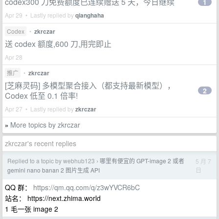
codex300 刀免费额度已连续赠送 5 天，今日继续
1
Apr 29 • Lastly replied by
qianghaha
Codex
•
zkrczar
送 codex 额度,600 刀,用完即止
Apr 28
推广
•
zkrczar
[芝麻灵码] 多模型聚合接入（都支持最新模型），
2
Codex 低至 0.1 倍率!
Apr 27 • Lastly replied by
zkrczar
More topics by zkrczar
»
zkrczar's recent replies
Replied to a topic by webhub123
哪里有便宜的 GPT-image 2 或者
5 月 7
›
日
gemini nano banan 2 图片生成 API
QQ 群：
https://qm.qq.com/q/z3wYVCR6bC
站名： https://next.zhima.world
1 毛一张 image 2