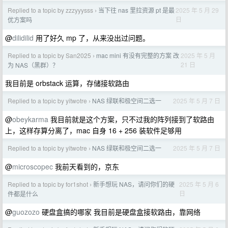
Replied to a topic by zzzyyysss
当下往 nas 里拉资源 pt 是最
2025 年 5 月 29
›
日
优方案吗
@
dilidilid
用了好久 mp 了，从来没出过问题。
Replied to a topic by San2025
mac mini 有没有完整的方案 改
2025 年 5 月
›
21 日
为 NAS（黑群）？
我目前是 orbstack 运算，存储接软路由
Replied to a topic by yitwotre
NAS 绿联和极空间二选一
2025 年 5 月 7 日
›
@
obeykarma
我目前就是这个方案，只不过我的阵列接到了软路由
上，这样存算分离了，mac 自身 16 + 256 装软件足够用
Replied to a topic by yitwotre
NAS 绿联和极空间二选一
2025 年 5 月 7 日
›
@
microscopec
我前天看到的，京东
Replied to a topic by for1shot
新手想玩 NAS，请问你们的硬
2025 年 5 月 6
›
日
件都是什么
@
guozozo
硬盘盒搞的哪家 我目前是硬盘盒接软路由，靠网络