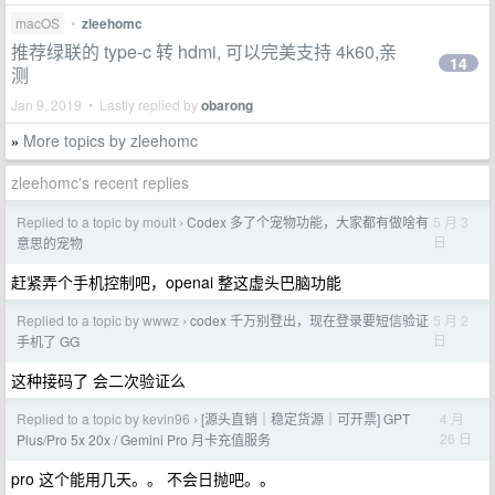
macOS
•
zleehomc
推荐绿联的 type-c 转 hdmi, 可以完美支持 4k60,亲
14
测
Jan 9, 2019 • Lastly replied by
obarong
More topics by zleehomc
»
zleehomc's recent replies
Replied to a topic by moult
Codex 多了个宠物功能，大家都有做啥有
5 月 3
›
日
意思的宠物
赶紧弄个手机控制吧，openai 整这虚头巴脑功能
Replied to a topic by wwwz
codex 千万别登出，现在登录要短信验证
5 月 2
›
日
手机了 GG
这种接码了 会二次验证么
Replied to a topic by kevin96
[源头直销｜稳定货源｜可开票] GPT
4 月
›
26 日
Plus/Pro 5x 20x / Gemini Pro 月卡充值服务
pro 这个能用几天。。 不会日抛吧。。