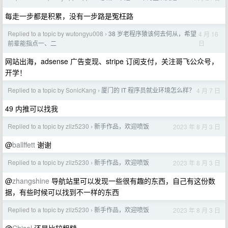
每走一步都是积累，没有一步路是冤枉路
Replied to a topic by wutongyu008
38 岁老程序猿该何去何从，希望
4 月 16
›
日
前辈能指点一、二
网站出海，adsense 广告变现、stripe 订阅支付，关注哥飞公众号，
开学！
Replied to a topic by SonicKang
厦门的 IT 程序员就业环境怎么样？
4 月 7 日
›
49 内推可以找我
Replied to a topic by zllz5230
新手作品，欢迎喷饭
2023 年 8 月 3 日
›
@
ballffett
谢谢
Replied to a topic by zllz5230
新手作品，欢迎喷饭
2023 年 8 月 3 日
›
@
zhangshine
导航站里可以发现一些很有趣的东西，自己有这份数
据，有些时候可以找到不一样的东西
Replied to a topic by zllz5230
新手作品，欢迎喷饭
2023 年 8 月 3 日
›