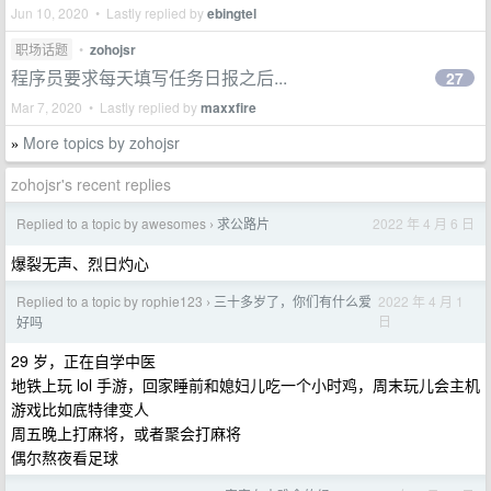
Jun 10, 2020 • Lastly replied by
ebingtel
职场话题
•
zohojsr
程序员要求每天填写任务日报之后...
27
Mar 7, 2020 • Lastly replied by
maxxfire
More topics by zohojsr
»
zohojsr's recent replies
Replied to a topic by awesomes
求公路片
2022 年 4 月 6 日
›
爆裂无声、烈日灼心
Replied to a topic by rophie123
三十多岁了，你们有什么爱
2022 年 4 月 1
›
日
好吗
29 岁，正在自学中医
地铁上玩 lol 手游，回家睡前和媳妇儿吃一个小时鸡，周末玩儿会主机
游戏比如底特律变人
周五晚上打麻将，或者聚会打麻将
偶尔熬夜看足球