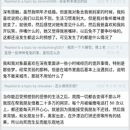
Replied to a topic by zerone0086
家家有本难念的经
2022 年 3 月 21 日
›
深有感触，虽然我明年才结婚。但是我对象去我爸妈家的时候，我妈
喜欢说担心我们以后处不到，生活习惯差别大。但是我对象听着味道
就变了，就很烦，然后感觉对她有意见什么的，然后我爸喜欢和我妈
开玩笑，拌嘴什么的，她又觉得我爸嘴碎，以后免不了要争吵啥的。
这都还没发生都这么的预想了。可见发生了的都是什么情况了
Replied to a topic by randyzhang5201
租房一个人睡觉，晚上老
2022 年 2
›
月 21 日
是想一些神神鬼鬼的事，害怕怎么办
我和我对象最喜欢在深夜里面讲一些小时候经历的诡异事情，特别是
那些梦，经常灵验的那种。但是在城市里面后基本上没遇到过，说明
鬼不敢来城市，那就不用怕什么了
Replied to a topic by chevalier
怎么保持乐观？
2022 年 2 月 18 日
›
当你能忍受预想到的悲惨的生活之后，周围一切都会变得不那么坏
我现在帮我朋友借着二十多万的网贷，每个月被催缴电话打 50 次以
上，都还能每天开开心心。就是因为我能接受我朋友不还钱，然后我
来背锅，和女朋友分手，离家出走，在外漂泊打拼还债等所有的结
果，所以向死而生反而能乐观地活