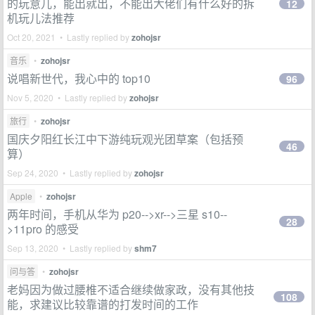
的玩意儿，能出就出，不能出大佬们有什么好的拆
12
机玩儿法推荐
Oct 20, 2021 • Lastly replied by
zohojsr
音乐
•
zohojsr
说唱新世代，我心中的 top10
96
Nov 5, 2020 • Lastly replied by
zohojsr
旅行
•
zohojsr
国庆夕阳红长江中下游纯玩观光团草案（包括预
46
算）
Sep 24, 2020 • Lastly replied by
zohojsr
Apple
•
zohojsr
两年时间，手机从华为 p20-->xr-->三星 s10--
28
>11pro 的感受
Sep 13, 2020 • Lastly replied by
shm7
问与答
•
zohojsr
老妈因为做过腰椎不适合继续做家政，没有其他技
108
能，求建议比较靠谱的打发时间的工作