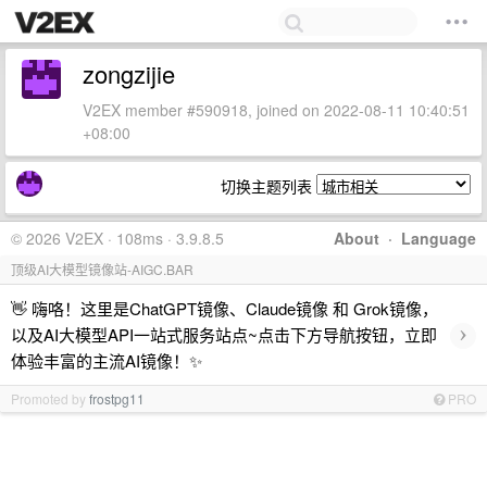
zongzijie
V2EX member #590918, joined on 2022-08-11 10:40:51
+08:00
切换主题列表
© 2026 V2EX · 108ms · 3.9.8.5
About
·
Language
顶级AI大模型镜像站-AIGC.BAR
👋 嗨咯！这里是ChatGPT镜像、Claude镜像 和 Grok镜像，
›
以及AI大模型API一站式服务站点~点击下方导航按钮，立即
体验丰富的主流AI镜像！✨
Promoted by
frostpg11
PRO