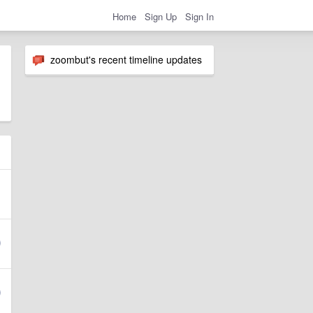
Home
Sign Up
Sign In
zoombut's recent timeline updates