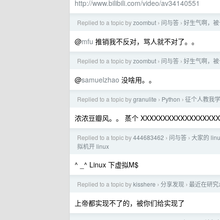
http://www.bilibili.com/video/av34140551
Replied to a topic by
zoombut
问与答
好生气啊，被
›
›
@
mfu
推销我不反对，骂人就不对了。。
Replied to a topic by
zoombut
问与答
好生气啊，被
›
›
@
samuelzhao
没啥用。。
Replied to a topic by
granulite
Python
征个人教我学 P
›
›
浓浓豆瓣风。。 蒸个 XXXXXXXXXXXXXXXXXX
Replied to a topic by
444683462
问与答
大家的 li
›
›
拟机开 linux
^ _^ Linux 下虚拟M$
Replied to a topic by
kisshere
分享发现
最近在研究
›
›
上帝都实现不了的，被你们给实现了