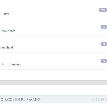
74
y
maple
4
y
headwindx
3
ghuashuai
5
plied by
lanbing
过自己离去了也能有那么多人怀念
Oct 29, 201