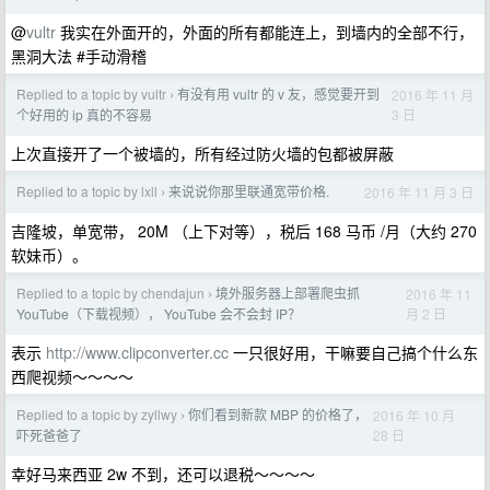
@
vultr
我实在外面开的，外面的所有都能连上，到墙内的全部不行，
黑洞大法 #手动滑稽
Replied to a topic by vultr
有没有用 vultr 的 v 友，感觉要开到
2016 年 11 月
›
3 日
个好用的 ip 真的不容易
上次直接开了一个被墙的，所有经过防火墙的包都被屏蔽
Replied to a topic by lxll
来说说你那里联通宽带价格.
2016 年 11 月 3 日
›
吉隆坡，单宽带， 20M （上下对等），税后 168 马币 /月（大约 270
软妹币）。
Replied to a topic by chendajun
境外服务器上部署爬虫抓
2016 年 11
›
月 2 日
YouTube（下载视频）， YouTube 会不会封 IP？
表示
http://www.clipconverter.cc
一只很好用，干嘛要自己搞个什么东
西爬视频～～～～
Replied to a topic by zyllwy
你们看到新款 MBP 的价格了，
2016 年 10 月
›
28 日
吓死爸爸了
幸好马来西亚 2w 不到，还可以退税～～～～