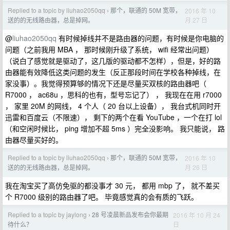
Replied to a topic by liuhao2050qq
那个，联通的 50M 宽带，
2016 年 10
›
月 27 日
送的的无线路由器，总是掉网。
@
liuhao2050qq
有时候掉线并不是路由器的问题，有时候是你电脑的
问题（之前我用 MBA ， 那时候刚升级了系统， wifi 经常出问题）
（说白了感觉就是驱动了，这几版的驱动都不怎样），但是，好的路
由器能有效降低这类问题的发生（反正那段时间在学校各种掉线，在
家没事）。我觉得预算够的情况下还是尽量买双核的路由器吧（
R7000 ， ac68u ，思科的也有，型号忘记了） ， 我现在在用 r7000
， 家里 20M 的网线， 4 个人（ 20 台以上设备）， 我台式机同时开
迅雷和百度云（不限速）， 剩下的两个在看 YouTube ，一个在打 lol
（和空闲时候比， ping 增加不超 5ms ）完全没影响。 我只能说， 路
由器尽量买好的。
Replied to a topic by liuhao2050qq
那个，联通的 50M 宽带，
2016 年 10
›
月 26 日
送的的无线路由器，总是掉网。
我在淘宝买了高仿免驱的都没事才 30 元， 都用 mbp 了， 就不差买
个 R7000 级别的路由器了吧。 毕竟感觉真的会有质的飞跃。
Replied to a topic by jaylong
28 号凌晨新品发布会你最期
2016 年 10 月 24
›
日
待什么？