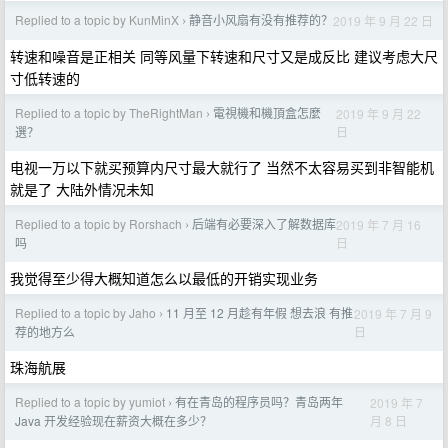
Replied to a topic by KunMinX
静音小风扇有没有推荐的？
2019 年 9 月 22 日
›
转速和噪音是正相关 同等风量下转速和尺寸又是成反比 建议考虑大尺
寸低转速的
Replied to a topic by TheRightMan
電視機和機頂盒怎麼
2019 年 9 月 22
›
日
選？
电视一万以下就买预算内尺寸最大就行了 当然不太容易买到非智能机
就是了 大陆外情况未知
Replied to a topic by Rorshach
后端有必要深入了解数据库
2019 年 7 月 16
›
日
吗
我觉得至少得大概知道怎么以最低的开销实现业务
Replied to a topic by Jaho
11 月至 12 月趁有年假 想去浪 有推
2019 年 7 月 9
›
日
荐的地方么
珠海航展
Replied to a topic by yumiot
有在青岛的程序员吗？青岛两年
2019 年 7
›
月 8 日
Java 开发经验现在薪资大概在多少？