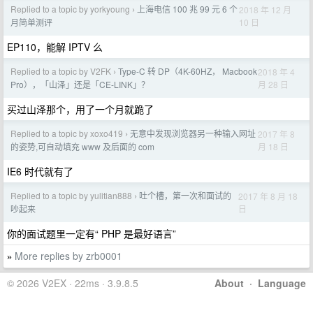
Replied to a topic by yorkyoung
上海电信 100 兆 99 元 6 个
2018 年 12 月
›
10 日
月简单测评
EP110，能解 IPTV 么
Replied to a topic by V2FK
Type-C 转 DP（4K-60HZ， Macbook
2018 年 4
›
月 28 日
Pro），「山泽」还是「CE-LINK」？
买过山泽那个，用了一个月就跪了
Replied to a topic by xoxo419
无意中发现浏览器另一种输入网址
2017 年 8
›
月 18 日
的姿势,可自动填充 www 及后面的 com
IE6 时代就有了
Replied to a topic by yulitian888
吐个槽，第一次和面试的
2017 年 8 月 18
›
日
吵起来
你的面试题里一定有“ PHP 是最好语言”
More replies by zrb0001
»
© 2026 V2EX · 22ms · 3.9.8.5
About
·
Language