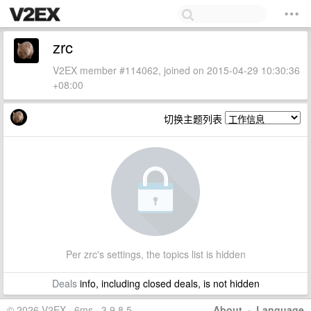
zrc
V2EX member #114062, joined on 2015-04-29 10:30:36
+08:00
切换主题列表
Per zrc's settings, the topics list is hidden
Deals
info, including closed deals, is not hidden
© 2026 V2EX · 6ms · 3.9.8.5
About
·
Language