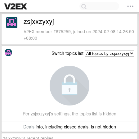
zsjxxzyxyj
V2EX member #675259, joined on 2024-02-08 14:26:50
+08:00
Switch topics list
Per zsjxxzyxyj's settings, the topics list is hidden
Deals
info, including closed deals, is not hidden
zsjxxzyxyj's recent replies