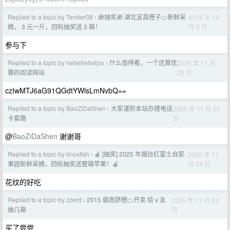
Replied to a topic by Tender08
🎁抽奖🎁 湖北宜昌橙子🍊新鲜采
2025 年 12
›
月 3 日
摘， 3 元一斤，回帖抽奖送 3 箱！
参与下
Replied to a topic by heheheheljxx
什么值得看，一个还算优
2025 年 11 月
›
28 日
雅的阅读网站
czIwMTJ6aG91QGdtYWlsLmNvbQ==
Replied to a topic by BaoZiDaShen
大家谨防本站办理电话
2025 年 11 月 25
›
日
卡套路
@
BaoZiDaShen
谢谢哥
Replied to a topic by linuxfish
🍎 [抽奖] 2025 年烟台红富士自家
2025 年 11
›
月 24 日
果园新鲜采摘，回帖抽奖送整箱苹果！🍎
花纹的好吃
Replied to a topic by zzerd
2015 赣南脐橙🍊开卖 给 v 友
2025 年 11 月 24
›
日
抽几箱
买了尝尝