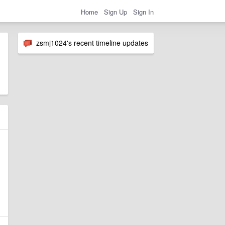
Home
Sign Up
Sign In
zsmj1024's recent timeline updates