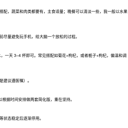
搭配，蔬菜和肉类都要有，主食适量；晚餐可以清淡一些，我一般以水果
前尽量避免玩手机，给大脑一个放松的过程。
水，一天 3–4 杯即可。常见搭配如菊花+枸杞，或者栀子+枸杞，偏温和调
是建议遵医嘱）。
可以根据时间安排做两套简化版，重在坚持。
等状态稳定后逐渐停用。