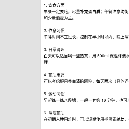
1. 饮食方面
早餐一定要吃，尽量补充蛋白质；午餐注意均衡
和少量燕麦为主。
2. 作息习惯
午睡时间不宜过长，控制在半小时以内；晚上睡
3. 日常调理
白天可以适当喝一些热茶，用 500ml 保温杯泡
理。
4. 辅助用药
可以考虑服用养血清脑颗粒，每天两次（具体还
5. 运动习惯
早起练一练八段锦，一般一套约 16 分钟，也
6. 睡眠辅助
在初期入睡困难时，可以短期使用褪黑素辅助，