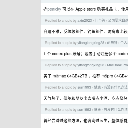
@
ptmicky
可以在 Apple store 购买礼品卡，使
Replied to a topic by
axin2023
问与答
公司要求自
›
›
自建不难，反垃圾邮件、钓鱼邮件、防病毒比较麻烦，
Replied to a topic by
yifangtongxing28
问与答
个人
›
›
1 个 codex plus 账号；或者手动注册多个 cod
Replied to a topic by
yifangtongxing28
MacBook Pro
›
买了 m3max 64GB+2TB ，推荐 m5pro 64
Replied to a topic by
sun1993
健康
有没有什么办法
›
›
天气热了，偶尔和朋友出去喝点小酒、吃点烧烤
Replied to a topic by
sun1993
健康
有没有什么办法
›
›
曾经尝试过这些方法，也咨询过医生，整体感觉