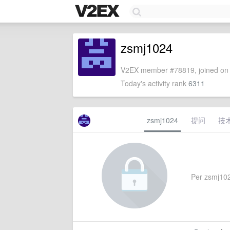
zsmj1024
V2EX member #78819, joined on 
Today's activity rank
6311
zsmj1024
提问
技
Per zsmj1024