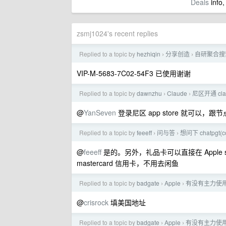
Deals
info,
zsmj1024's recent replies
Replied to a topic by
hezhiqin
分享创造
自研聚合搜
›
›
VIP-M-5683-7C02-54F3 已使用谢谢
Replied to a topic by
dawnzhu
Claude
尼区开通 clau
›
›
@
YanSeven
登录尼区 app store 就可以，
Replied to a topic by
feeeff
问与答
想问下 chatpgt
›
›
@
feeeff
是的。另外，礼品卡可以直接在 Apple stor
mastercard 信用卡，不用去闲鱼
Replied to a topic by
badgate
Apple
有没有主力使用美
›
›
@
crisrock
填美国地址
Replied to a topic by
badgate
Apple
有没有主力使用美
›
›