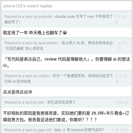
zstone123's recent replies
Replied to a topic by yujianfei
claude code 才冲了 max 今早收到了
6 月 30
›
日
被封号了！
稳定用了一年 昨天晚上也翻车了😭
Replied to a topic by sparrowMan
自从用上 AI 后，再也没有体会过
4 月 2
›
日
“沉浸式编程” 的心流状态
「写代码是表达自己，review 代码是理解他人」。你要理解 ai 的想法
🐶。
Replied to a topic by cc33cc
作为一个普通程序员，如何应对经济下
3 月 12
›
日
行和 AI 的冲击呢
买点英伟达对冲
Replied to a topic by bito
彩礼谈完也没得了
3 月 5 日
›
不好相处的原因是我爸很吝啬，实际她们要的是 28.3W+半斤黄金+订
婚就男方包。很吝啬这话他们敢说，你敢听？？？？
Replied to a topic by ggp1ot2
Mac 上 有 Navicat 的替代品吗？
2 月 16 日
›