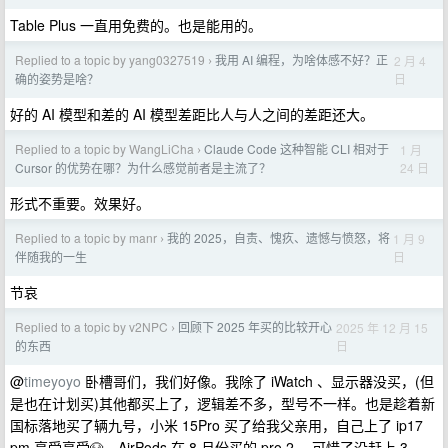
Table Plus 一直用免费的。也是能用的。
Replied to a topic by yang0327519
我用 AI 编程，为啥体感不好？正
2 月 4
›
日
确的姿势是啥？
好的 AI 模型和差的 AI 模型差距比人与人之间的差距还大。
Replied to a topic by WangLiCha
Claude Code 这种智能 CLI 相对于
1 月
›
24 日
Cursor 的优势在哪？为什么感觉前者是主流了？
形式不重要。效果好。
Replied to a topic by manr
我的 2025，自责、愧疚、遗憾与愤怒，将
1 月 9
›
日
伴随我的一生
节哀
Replied to a topic by v2NPC
回顾下 2025 年买的比较开心
2025 年 12 月 15
›
日
的东西
@
timeyoyo
卧槽哥们，我们好像。我除了 iWatch 、显示器没买，(但
是也在计划买)其他都买上了，逻辑差不多，型号不一样。也是趁着新
国标落地买了辆九号，小米 15Pro 买了给我父亲用，自己上了 ip17
pm 享受享受🐶。AirPods 在 8 月份买的 pro 2 ，可惜了没赶上 3 。