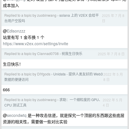
成本加入
Replied to a topic by zuobinwang
solana 上的 V2EX 会给平
2025 年 7 月 8
›
日
台用户空投吗
@
Edisonzzz
站里有写 1 金币换 1 个
https://www.v2ex.com/settings/invite
Replied to a topic by Clannad0708
祝我生日快乐
2025 年 7 月 8 日
›
生日快乐！
Replied to a topic by DIYgods
Unidata - 提供人类友好的 Web3
2022 年 5 月
›
8 日
数据的便捷访问
666
Replied to a topic by zuobinwang
求助：一个细粒度的 GPU、
2022 年 5 月
›
4 日
CPU 测试工具
@
secondwtq
是一种攻击信道，就是探究一个顶层的东西跟这些底层
资源的相关性，需要做一些对比实验