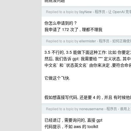
统统没问题
Replied to a topic by
lisyNew
程序员
让 OpenAI 
›
›
你怎么申请到的 ?
我申请了 172 次了 , 理都不理我
Replied to a topic by
ellermister
程序员
如何正确使用 
›
›
3.5 不行的, 3.5 能做下面这种工作: 比如 你要定
然后, 我们告诉 gpt: 我需要给 *** 定义状态, 其中
中文名` 和 `状态英文名` 由你来决定 ,要符合命名规
它做这个飞快.
假如想直接写代码, 还是要 4 的 , 并且 有时候
Replied to a topic by
noneusername
程序员
谁用上了
›
›
已经退订 , 需要询问的, 直接 gpt
代码提示 , 不如 aws 的 toolkit