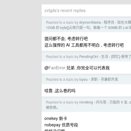
zxfgds's recent replies
Replied to a topic by
drymonfidelia
程序员
现在大模
›
›
10GB 的 byte[]占用只提一句，揪着一个 60MB 的
提问都不会, 考虑转行吧
这么强悍的 AI 工具都用不明白 , 考虑转行吧
Replied to a topic by
PendingOni
生活
[回忆]-使用了
›
›
@
FanError
兄弟 ,你完全可以代表我
Replied to a topic by
icyou
求职
寻兼职开发
›
›
哇靠 ,这么卷的吗
Replied to a topic by
ninvfeng
问与答
万能的 V 友,
›
›
被拒绝。
onekey 新卡
nobepay 优质号段