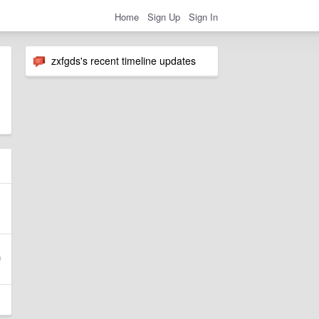
Home
Sign Up
Sign In
zxfgds's recent timeline updates