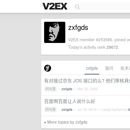
zxfgds
V2EX member #253586, joined on
Today's activity rank
28672
zxfgds
提问
技术
有对接过京东 JOS 接口的么? 他们审核
问与答
•
zxfgds
•
Mar 30, 2020
百度啊百度让人说什么好
问与答
•
zxfgds
•
Jul 10, 2019
• Lastly replied by
d
More topics by zxfgds
»