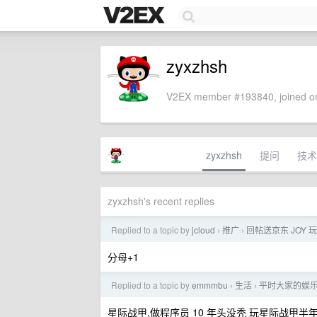
zyxzhsh
V2EX member #193840, joined on
zyxzhsh
提问
技术
zyxzhsh's recent replies
Replied to a topic by
jcloud
推广
回帖送京东 JOY 
›
›
分母+1
Replied to a topic by
emmmbu
生活
平时大家的娱
›
›
星际战甲,做程序员 10 年头没秃 玩星际战甲半