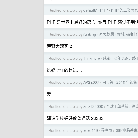
Replied to a topic by
default7
PHP
PHP 的工资
›
›
PHP 是世界上最好的语言! 你写 PHP 感觉不
Replied to a topic by
runking
奇思妙想
你想玩到什
›
›
荒野大嫖客 2
Replied to a topic by
thinkmore
成都
七年长跑，终
›
›
结婚七年的路过....
Replied to a topic by
AV2E007
问与答
2018 年
›
›
爱
Replied to a topic by
zmz125000
全球工单系统
建
›
›
建议学校好好教普通话 23333
Replied to a topic by
xoxo419
程序员
你的电脑杀毒
›
›