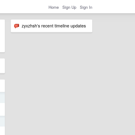
Home
Sign Up
Sign In
zyxzhsh's recent timeline updates
9
9