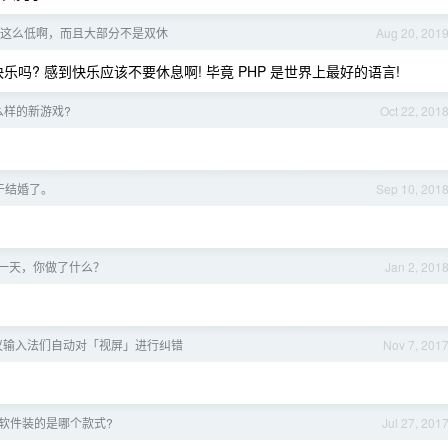
怎么这么低啊，而且大部分不是双休
Aug 20, 201
到快乐吗? 感到快乐应该不要休息啊! 毕竟 PHP 是世界上最好的语言!
么样的新游戏?
Oct 22, 201
于结婚了。
Sep 10, 201
的第一天，你做了什么？
Jan 2, 201
议输入法们自动对「视屏」进行纠错
Nov 7, 201
软件装的是哪个款式?
Jul 27, 201