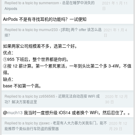
Replied to a topic by summercom
总是在睡梦中消失的
2021 年 1 月 11
›
日
Airpods
AirPods 不是有寻找耳机的功能吗？一试便知
Replied to a topic by murmur233
[求助] 两个 offer 该怎么选
2021 年 1 月 4
›
日
择？
如果两家公司规模差不多，选第二个好。
优点：
①955 下班后，整个世界都是你的。
②按 12 薪计算。第一个累死累活，一年到头比第二个多 3-4W，不值
得。
缺点：
base 不如第一个高。
Replied to a topic by zz656565
近期无法自动连接 WiFi 成
2020 年 12 月
›
30 日
功？解决方案看这里
@
much13
我当时一度想升级 iOS14 或者换个 WiFi，然后忍住了。。
Replied to a topic by zjsxwc
老是有人大力暴力关我车门，能不
2020 年 12
›
月 29 日
能推荐个类似自行车防盗的报警器