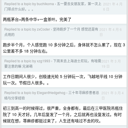
Replied to a topic by buchikoma
五一要去女朋友家，第一次上
2021 年 4 月
›
6 日
门带点什么好。。。
两瓶茅台+两条中华+一盒茶叶。完美了
Replied to a topic by zxCoder
坚持跑步了一个月 感觉还是有
2021 年 4 月 6
›
日
点用的
跑步半个月，个人感觉跑 10 多分钟之后，身体就不怎么累了，现在 3
公里差不多 18 分钟左右。
Replied to a topic by xzg1993
下周末去上海迪士尼玩，有啥需
2021 年 3 月
›
19 日
要注意的嘛 兄弟萌
工作日期间人很少，创极速光轮 5 分钟玩一次，飞越地平线 10 分钟
玩一次。节假日人很多。。
Replied to a topic by ElegantHedgehog
三十年寻麻疹患者总
2021 年 3 月 4
›
日
结与分享经验
初三到高一的时候得过，很严重，全身都有，最后在三甲医院吊瓶住
院了 10 天才好。几年后复发了一个月，之后就再也没复发过。有时
候就在想，荨麻疹都挺过来了，人生还有啥过不去的坎。