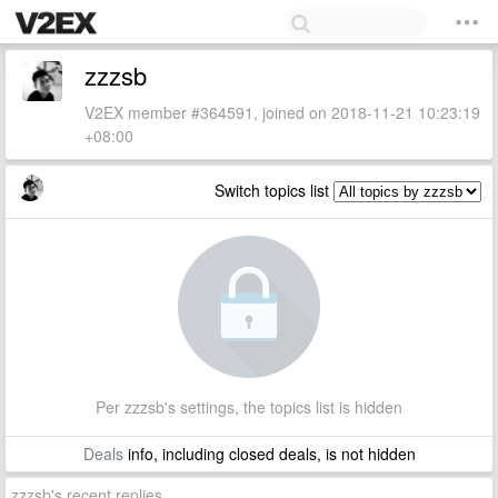
zzzsb
V2EX member #364591, joined on 2018-11-21 10:23:19
+08:00
Switch topics list
Per zzzsb's settings, the topics list is hidden
Deals
info, including closed deals, is not hidden
zzzsb's recent replies