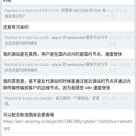
Replied to a topic by 872517414
阿里和 360 DNS 的 DoH 有
2020 年 2 月
›
10 日
朋友用过吗？
还是有污染的
Replied to a topic by zzzsb
upyun 的 websocket 服务节点与节
2020 年 2 月
›
3 日
点走的是内网传输吗
我的源站是在美西，用户是在国内访问的是国内节点，速度很快
Replied to a topic by zzzsb
upyun 的 websocket 服务节点与节
2020 年 2 月
›
3 日
点走的是内网传输吗
我的意思是，是不是反代源站的时候是通过就近源站的节点并通过内
网传输传输到客户的边缘节点。因为我感觉 cdn 速度很快
Replied to a topic by zhangto
自己做的一个壁纸站。求围
2019 年 7 月 31
›
日
观。
可以配合新浪图床会更香哦
https://ws1.sinaimg.cn/large/007DAEXBly1g5jde17vbhj32uo1w0e84
.jpg