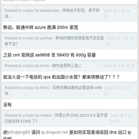
Replied to a topic by saytesnake
用电信不舒适，真不舒
2020 年 7 月 14
›
日
适...
移动，联通中转 azure 跑满 200m 家宽
Replied to a topic by yulihao
移动的国际资源是真不足还是
2020 年 7 月 14
›
日
假不足？
之前 cmi 官网说 as9808 至 58453 有 600g 容量
Replied to a topic by fcmio
国内运营商三选二
2020 年 5 月 10 日
›
就没人说一下电信的 qos 和出国小水管？都来喷移动了？？？
Replied to a topic by Mr0C
买新的路由器有必要选择 wifi6
2020 年 3 月 12
›
日
吗
没有
Replied to a topic by meteor
阿里公共 DNS 223.5.5.5 是不是
2020 年 2 月
›
14 日
已经支持 EDNS 了？
@
johnjiang85
请问
ip.dnspod.net
是如何实现查询返回 dns 出口 ip
的呢