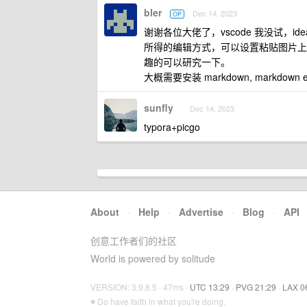
bler
Dec 14, 2023
OP
谢谢各位大佬了，vscode 我没试，ide
所得的编辑方式，可以设置粘贴图片上传路
趣的可以研究一下。
大概需要安装 markdown, markdown edito
sunfly
Dec 14, 2023
typora+picgo
About
·
Help
·
Advertise
·
Blog
·
API
创意工作者们的社区
World is powered by solitude
VERSION: 3.9.8.5 · 47ms ·
UTC 13:29
·
PVG 21:29
·
LAX 0
♥ Do have faith in what you're doing.