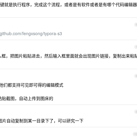
键就是执行程序，完成这个流程，或者是有软件或者是有哪个代码编辑器
//github.com/fengxsong/typora-s3
一个输入框，把图片粘贴进去，然后输入框里面就会出现图片链接，复制出来粘
插件呀，他们都支持可见即可得的编辑模式
复制粘贴截图，自动上传到图床的
v 后，将图片自动复制到某一目录下了，可以研究一下
1