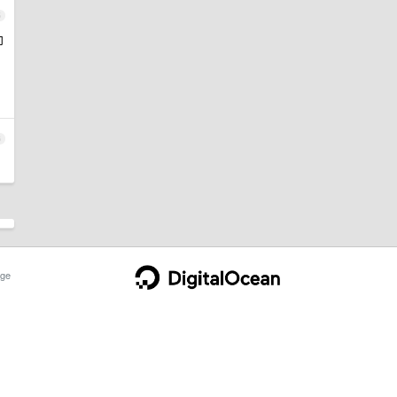
5
即
6
ge