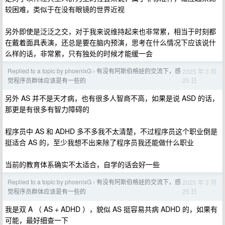
较困难，类似于在没有眼镜的世界近视
另外即使是泛泛之交，对于我来说维持起来也非常累，相当于时刻都
在戴着面具表演，还总是要在脑内预演，思考在什么情况下应该说什
么样的话，非常累，只有独处的时候才能缓一会
Replied to a topic by phoenixG
有没有阿斯伯格娃的交流下，感
2025 年 3 月
›
25 日
觉程序员群体应该是有一些的
另外 AS 并不是天才病，也有很多人智商不高，如果是说 ASD 的话，
那更是有很多有智力障碍的
程序员中 AS 和 ADHD 多不多我不太清楚，不过程序员这个职业倒是
挺适合 AS 的，至少我想不出来除了程序员我还能做什么职业
当前的教育体系确实不太适合，自学的话会好一些
Replied to a topic by phoenixG
有没有阿斯伯格娃的交流下，感
2025 年 3 月
›
25 日
觉程序员群体应该是有一些的
我是双 A （ AS + ADHD ），貌似 AS 挺容易共病 ADHD 的，如果有
可能，最好细查一下