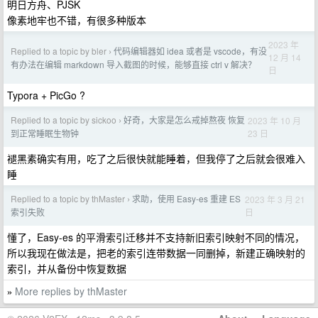
明日方舟、PJSK
像素地牢也不错，有很多种版本
2023 年
Replied to a topic by bler
代码编辑器如 idea 或者是 vscode，有没
›
12 月 14
有办法在编辑 markdown 导入截图的时候，能够直接 ctrl v 解决？
日
Typora + PicGo ?
Replied to a topic by sickoo
好奇，大家是怎么戒掉熬夜 恢复
2023 年 10 月
›
23 日
到正常睡眠生物钟
褪黑素确实有用，吃了之后很快就能睡着，但我停了之后就会很难入
睡
Replied to a topic by thMaster
求助，使用 Easy-es 重建 ES
2023 年 3 月 21
›
日
索引失败
懂了，Easy-es 的平滑索引迁移并不支持新旧索引映射不同的情况，
所以我现在做法是，把老的索引连带数据一同删掉，新建正确映射的
索引，并从备份中恢复数据
More replies by thMaster
»