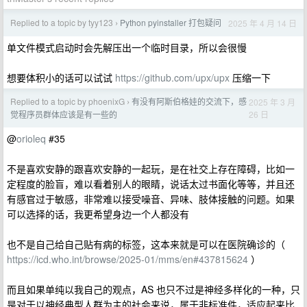
Replied to a topic by tyy123
Python pyinstaller 打包疑问
2025 年 4 月 14 日
›
单文件模式启动时会先解压出一个临时目录，所以会很慢
想要体积小的话可以试试
https://github.com/upx/upx
压缩一下
Replied to a topic by phoenixG
有没有阿斯伯格娃的交流下，感
2025 年 3 月
›
26 日
觉程序员群体应该是有一些的
@
orioleq
#35
不是喜欢安静的跟喜欢安静的一起玩，是在社交上存在障碍，比如一
定程度的脸盲，难以看着别人的眼睛，说话太过书面化等等，并且还
有感官过于敏感，非常难以接受噪音、异味、肢体接触的问题。如果
可以选择的话，我更希望身边一个人都没有
也不是自己给自己贴有病的标签，这本来就是可以在医院确诊的（
https://icd.who.int/browse/2025-01/mms/en#437815624
）
而且如果单纯以我自己的观点，AS 也只不过是神经多样化的一种，只
是对于以神经典型人群为主的社会来说，属于非标准件，适应起来比