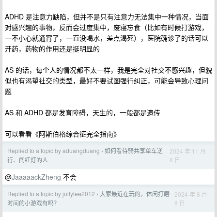
ADHD 是注意力缺陷，但并不是只有注意力无法集中一种情况，当面
对感兴趣的事物，反而会过度集中，废寝忘食（比如有时候打游戏，
一不小心就通宵了，一直没喝水，差点渴死），医院确诊了的话可以
开药，药物的作用还是挺明显的
AS 的话，每个人的情况都不太一样，我是完全对社交不感兴趣，但貌
似也有渴望社交的类型，最好不要试图强行纠正，可能会导致心理问
题
AS 和 ADHD 都是发育障碍，天生的，一般都是遗传
可以看看《阿斯伯格综合征完全指南》
Replied to a topic by aduangduang
如何看待骑共享单车逆
2024 年 11 月
›
8 日
行、闯红灯的人
@
JaaaaackZheng
不会
Replied to a topic by jollylee2012
大家最近在玩的，休闲打磨
2024 年 8 月
›
8 日
时间的小游戏有吗？