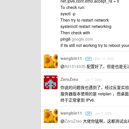
net.ipv6.conf.eth0.accept_ra = 0
To check run:
sysctl -p
Then try to restart network
systemctl restart networking
Then check with
ping6
google.com
If its still not working try to reboot y
wangbin11
Dec 17, 2023
OP
@
A01514035
配置好了，但是也是无
ZeroZreo
Jun 7, 2024
你说的问题我也遇到了，经过反复实验和对比，我
服务器版本使用的是 netplan ，而桌面版是 
终于正常拿到 IPv6.
wangbin11
Jun 7, 2024
OP
@
ZeroZreo
大佬你猛啊，这都测试出