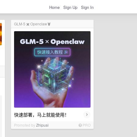
Home
Sign Up
Sign In
GLM-5 ✖️ Openclaw🦞
›
快速部署，马上就能使用！
Promoted by
Zhipuai
PRO