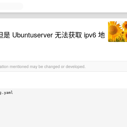
是 Ubuntuserver 无法获取 ipv6 地
rmation mentioned may be changed or developed.
.yaml 
