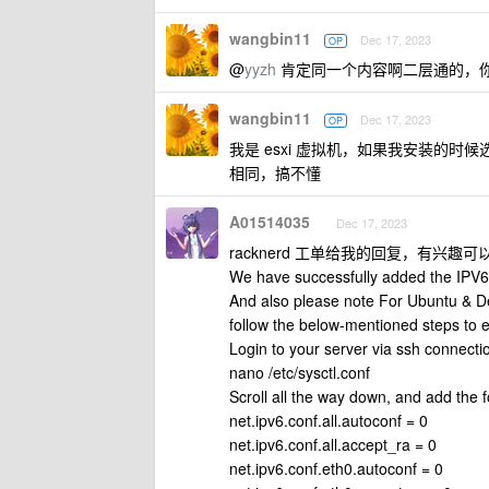
wangbin11
Dec 17, 2023
OP
@
yyzh
肯定同一个内容啊二层通的，
wangbin11
Dec 17, 2023
OP
我是 esxi 虚拟机，如果我安装的时候
相同，搞不懂
A01514035
Dec 17, 2023
racknerd 工单给我的回复，有兴趣
We have successfully added the IPV6 a
And also please note For Ubuntu & De
follow the below-mentioned steps to e
Login to your server via ssh connectio
nano /etc/sysctl.conf
Scroll all the way down, and add the f
net.ipv6.conf.all.autoconf = 0
net.ipv6.conf.all.accept_ra = 0
net.ipv6.conf.eth0.autoconf = 0