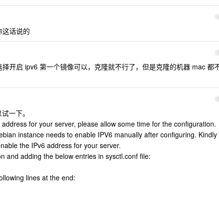
你这话说的
选择开启 ipv6 第一个镜像可以，克隆就不行了，但是克隆的机器 mac 都
可以试一下。
ddress for your server, please allow some time for the configuration.
bian instance needs to enable IPV6 manually after configuring. Kindly
nable the IPv6 address for your server.
n and adding the below entries in sysctl.conf file:
ollowing lines at the end: