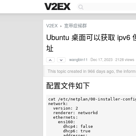
V2EX
宽带症候群
›
Ubuntu 桌面可以获取 ipv6 但
址
wangbin11
·
Dec 17, 2023
· 2128 views
This topic created in 966 days ago, the info
配置文件如下
cat /etc/netplan/00-installer-config
network:

  version: 2

  renderer: networkd

  ethernets:

    ens160:

      dhcp4: false

      dhcp6: true

      addresses:
