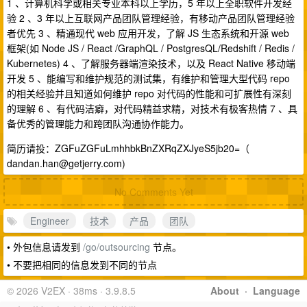
1 、计算机科学或相关专业本科以上学历，5 年以上全职软件开发经
验 2 、3 年以上互联网产品团队管理经验，有移动产品团队管理经验
者优先 3 、精通现代 web 应用开发，了解 JS 生态系统和开源 web
框架(如 Node JS / React /GraphQL / PostgresQL/Redshift / Redis /
Kubernetes) 4 、了解服务器端渲染技术，以及 React Native 移动端
开发 5 、能编写和维护规范的测试集，有维护和管理大型代码 repo
的相关经验并且知道如何维护 repo 对代码的性能和可扩展性有深刻
的理解 6 、有代码洁癖，对代码精益求精，对技术有极客热情 7 、具
备优秀的管理能力和跨团队沟通协作能力。
简历请投：ZGFuZGFuLmhhbkBnZXRqZXJyeS5jb20=（
dandan.han@getjerry.com
)
No Comments Yet
Engineer
技术
产品
团队
• 外包信息请发到
/go/outsourcing
节点。
• 不要把相同的信息发到不同的节点
© 2026 V2EX · 38ms · 3.9.8.5
About
·
Language