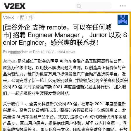
V2EX
酷工作
›
[硅谷外企 支持 remote，可以在任何城
市] 招聘 Engineer Manager ， Junior 以及 S
enior Engineer，感兴趣的联系我！
By
eggggg2han
at Dec 18, 2023 · 1964 views
Jerry.ai
是总部位于硅谷的明星 Ai 汽车金融产品互联网高科技公司。
聚焦万亿级市场，以用技术解决问题为准则，以创造真正有价值的产
品为驱动力，我们为数百万用户提供最佳汽车金融产品选购平台。近
来，公司完成了新一轮上亿元级别融资, 并被领英列为全美高科技新兴
公司 50 强,同时荣登福布斯 2021 年度最佳新兴雇主排行榜。 加入我
们，一起迎接职业生涯爆发黄金时期。
关于我们: 1 、全美高科技新兴公司 50 强，福布斯 2021 年度最佳新
兴雇主，聚焦万亿级朝阳市场，获得硅谷顶级风投上亿级融资 2 、北
美最佳 Ai 汽车金融产品平台，致力打造移动+AI 时代的最优汽车金融
产品 3 、直击用户痛点，提供绝佳用户体验，APP 业内排名第一，季
度营收指数增长 4 、国际化多元文化，团队来自全球多个国家， 开放