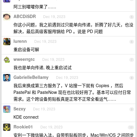
阿三别嚯嚯你果了……
ABCDiSDR
Dec 19, 2023
5
你这小问题，我之前遇到过只能单向传递，折腾了好几天，也没
解决，最后高级客服甩锅给 PD 。说是 PD 问题
lurenn
Dec 19, 2023
6
重启设备可解
wweerrgtc
Dec 19, 2023
7
我也是单向传递, 晚上重启试试
GabrielleBellamy
Dec 19, 2023
8
我后来换成第三方服务了，V 站搜一下就有 Copies ，然后
PastePal 和 PasteNow 现在也比较好用了。基本可以应付日常
需求。这个跨设备剪贴板真是正常不正常全看运气……
Sezxy
Dec 19, 2023
9
KDE connect
Rookie01
Dec 19, 2023
10
安利一下微信输入法，自带剪贴板同步，Mac/Win/iOS 之间同步