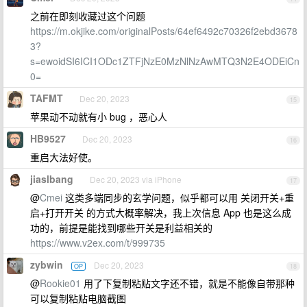
之前在即刻收藏过这个问题
https://m.okjike.com/originalPosts/64ef6492c70326f2ebd3678
3?
s=ewoidSI6ICI1ODc1ZTFjNzE0MzNlNzAwMTQ3N2E4ODEiCn
0=
TAFMT
Dec 20, 2023
15
苹果动不动就有小 bug ，恶心人
HB9527
Dec 20, 2023
16
重启大法好使。
jiaslbang
Dec 20, 2023 via iPhone
17
@
Cmei
这类多端同步的玄学问题，似乎都可以用 关闭开关+重
启+打开开关 的方式大概率解决，我上次信息 App 也是这么成
功的，前提是能找到哪些开关是利益相关的
https://www.v2ex.com/t/999735
zybwin
Dec 20, 2023
OP
18
@
Rookie01
用了下复制粘贴文字还不错，就是不能像自带那种
可以复制粘贴电脑截图