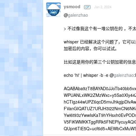
ysmood
Jan 2, 2024
OP
@
galenzhao
> 不过像我这个有一堆公钥在的 ，不
whisper 已经解决这个问题了，它可以
加密后的内容，你可以试试。
比如这是用你的第三个公钥加密的信息，你
echo 'hi' | whisper -b -e @
galenzhao
:
AQABAba9zT8BAYAD0JJoTb40bb5vx
WPUANLxWK2ZMzWxc+y5Sa0XIy44Z
hCTlgz44wUPZ6qcD5mvJhkgjpDlvAw
FVanGIQATUZ7URJH3i22NmCN6NKek
Ywi6t93zYwwIsKaT9hYHsxh0EvPODn
V5FiKWMKKTggRRk5FNEPIycuyAQi
QUpn6TiE5Q+ucf6d5+AEWbCxMuWS