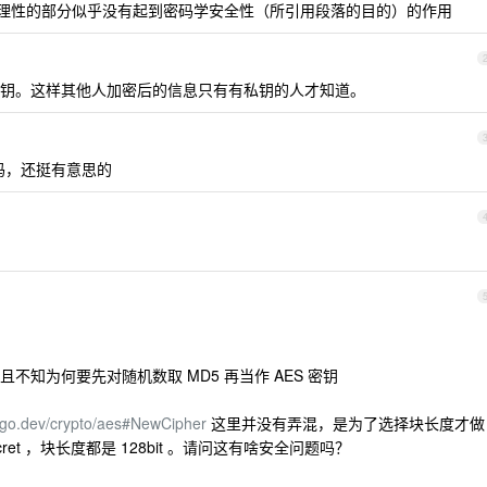
.13 以论证合理性的部分似乎没有起到密码学安全性（所引用段落的目的）的作用
 公钥。这样其他人加密后的信息只有有私钥的人才知道。
据吗，还挺有意思的
并且不知为何要先对随机数取 MD5 再当作 AES 密钥
g.go.dev/crypto/aes#NewCipher
这里并没有弄混，是为了选择块长度才做
ret ，块长度都是 128bit 。请问这有啥安全问题吗？