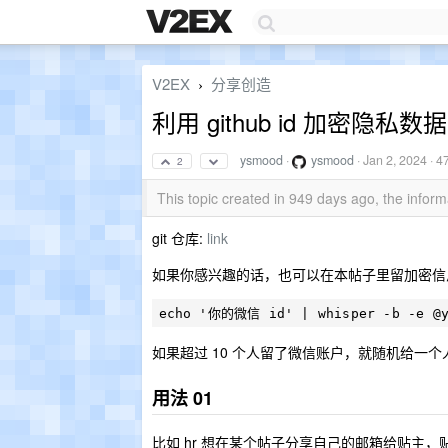
V2EX
分享创造
›
利用 github id 加密隐私
ysmood
·
ysmood
·
Jan 2, 2024
· 4
2
This topic created in 949 days ago, the info
git 仓库:
link
如果你感兴趣的话，也可以在本帖子里留加密信
如果超过 10 个人留了微信账户，就随机给一个人
用法 01
比如 hr 想在某个帖子分享自己的邮箱给贴主，贴主的 gi