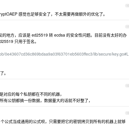
1
a.EncryptOAEP 感觉也足够安全了，不太需要再做额外的优化了。
1
争议的地方，应该是 ed25519 转 ecdsa 的安全性问题。目前没有太好的办
d25519 只用于签名。
blob/0e43607cd36c869bdaa9a03f63701eb5603ffec3/lib/secure/key.go#L
了。
1
是对应的每个私钥都在不同的机器，
把用户所有公钥都搞一份数据，数据量大的话就不好整了，
1
1 个公式当成通用的公式呗，只需要把它的密钥拷贝到所有的机器上就够