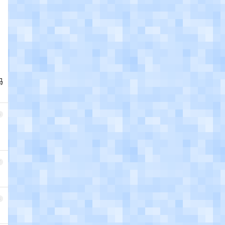
码
6
7
8