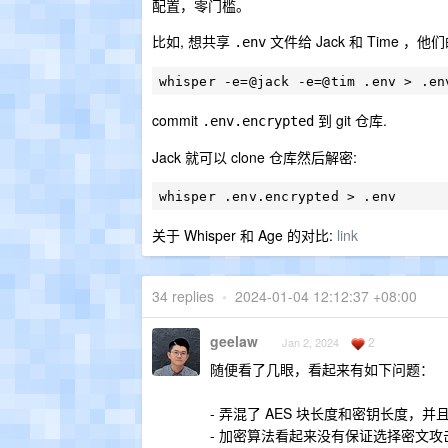
配置，零门槛。
比如, 想共享
文件给 Jack 和 Time ，他们的 
.env
commit
到 git 仓库.
.env.encrypted
Jack 就可以 clone 仓库然后解密:
关于 Whisper 和 Age 的对比:
link
34 replies
•
2024-01-04 12:12:37 +08:00
geelaw
2
Jan 2, 2024
随便看了几眼，看起来有如下问题：
- 弄混了 AES 块长度和密钥长度，并
- 加密算法看起来没有保证选择密文攻