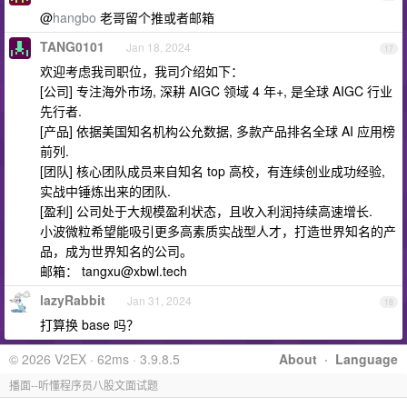
@
hangbo
老哥留个推或者邮箱
TANG0101
Jan 18, 2024
17
欢迎考虑我司职位，我司介绍如下：
[公司] 专注海外市场, 深耕 AIGC 领域 4 年+, 是全球 AIGC 行业
先行者.
[产品] 依据美国知名机构公允数据, 多款产品排名全球 AI 应用榜
前列.
[团队] 核心团队成员来自知名 top 高校，有连续创业成功经验,
实战中锤炼出来的团队.
[盈利] 公司处于大规模盈利状态，且收入利润持续高速增长.
小波微粒希望能吸引更多高素质实战型人才，打造世界知名的产
品，成为世界知名的公司。
邮箱：
tangxu@xbwl.tech
lazyRabbit
Jan 31, 2024
18
打算换 base 吗？
© 2026 V2EX · 62ms · 3.9.8.5
About
·
Language
播面--听懂程序员八股文面试题