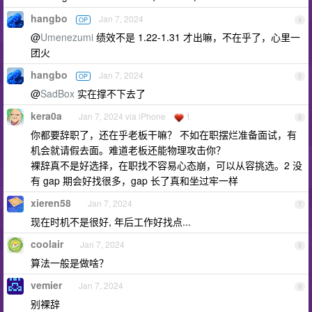
hangbo
Jan 7, 2024
OP
4
@
Umenezumi
绩效不是 1.22-1.31 才出嘛，不在乎了，心里一
团火
hangbo
Jan 7, 2024
OP
5
@
SadBox
实在撑不下去了
kera0a
Jan 7, 2024 via iPhone
1
6
你都要辞职了，还在乎老板干嘛？ 不如在职摆烂准备面试，有
机会就请假去面。难道老板还能物理攻击你？
裸辞真不是好选择，在职找不容易心态崩，可以从容挑选。2 没
有 gap 期会好找很多，gap 长了真和坐过牢一样
xieren58
Jan 7, 2024
7
现在时机不是很好, 年后工作好找点...
coolair
Jan 7, 2024
8
算法一般是做啥？
vemier
Jan 7, 2024
9
别裸辞