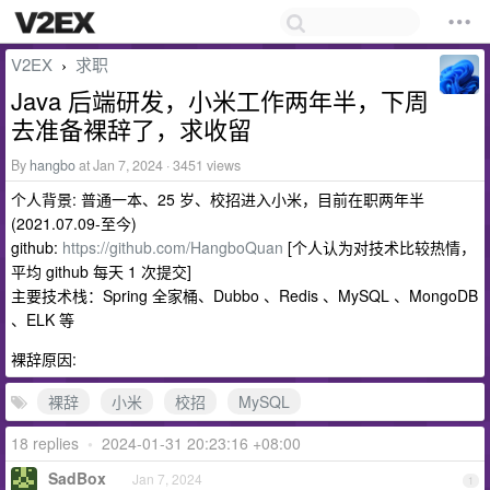
V2EX
求职
›
Java 后端研发，小米工作两年半，下周
去准备裸辞了，求收留
By
hangbo
at Jan 7, 2024 · 3451 views
个人背景: 普通一本、25 岁、校招进入小米，目前在职两年半
(2021.07.09-至今)
github:
https://github.com/HangboQuan
[个人认为对技术比较热情，
平均 github 每天 1 次提交]
主要技术栈：Spring 全家桶、Dubbo 、Redis 、MySQL 、MongoDB
、ELK 等
裸辞原因:
裸辞
小米
校招
MySQL
18 replies
•
2024-01-31 20:23:16 +08:00
SadBox
Jan 7, 2024
1