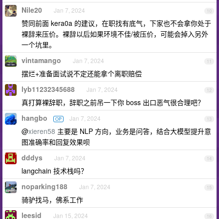
Nile20
Jan 7, 2024
10
赞同前面 kera0a 的建议，在职找有底气，下家也不会拿你处于
裸辞来压价。裸辞以后如果环境不佳/被压价，可能会掉入另外
一个坑里。
vintamango
Jan 7, 2024
11
摆烂+准备面试说不定还能拿个离职赔偿
lyb11232345688
Jan 7, 2024
12
真打算裸辞职，辞职之前吊一下你 boss 出口恶气很合理吧？
hangbo
Jan 7, 2024
OP
13
@
xieren58
主要是 NLP 方向，业务是问答，结合大模型提升意
图准确率和回复效果呗
dddys
Jan 7, 2024
14
langchain 技术栈吗？
noparking188
Jan 7, 2024
15
骑驴找马，佛系工作
leesid
Jan 15, 2024
16