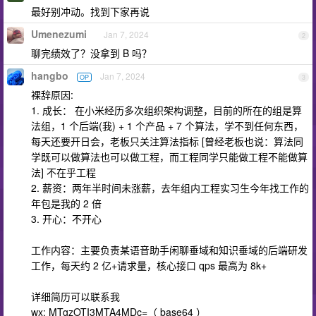
最好别冲动。找到下家再说
Umenezumi
Jan 7, 2024
2
聊完绩效了？没拿到 B 吗？
hangbo
Jan 7, 2024
OP
3
裸辞原因:
1. 成长： 在小米经历多次组织架构调整，目前的所在的组是算
法组，1 个后端(我) + 1 个产品 + 7 个算法，学不到任何东西，
每天还要开日会，老板只关注算法指标 [曾经老板也说：算法同
学既可以做算法也可以做工程，而工程同学只能做工程不能做算
法] 不在乎工程
2. 薪资：两年半时间未涨薪，去年组内工程实习生今年找工作的
年包是我的 2 倍
3. 开心：不开心
工作内容：主要负责某语音助手闲聊垂域和知识垂域的后端研发
工作，每天约 2 亿+请求量，核心接口 qps 最高为 8k+
详细简历可以联系我
wx: MTgzOTI3MTA4MDc=（ base64 ）