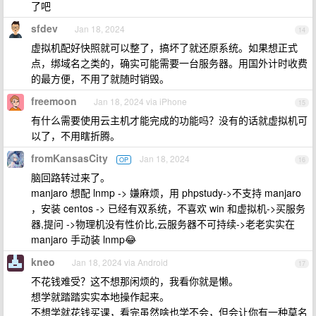
了吧
sfdev
Jan 18, 2024
14
虚拟机配好快照就可以整了，搞坏了就还原系统。如果想正式
点，绑域名之类的，确实可能需要一台服务器。用国外计时收费
的最方便，不用了就随时销毁。
freemoon
Jan 18, 2024 via iPhone
15
有什么需要使用云主机才能完成的功能吗？没有的话就虚拟机可
以了，不用瞎折腾。
fromKansasCity
Jan 18, 2024
OP
16
脑回路转过来了。
manjaro 想配 lnmp -> 嫌麻烦，用 phpstudy->不支持 manjaro
，安装 centos -> 已经有双系统，不喜欢 win 和虚拟机->买服务
器,提问 ->物理机没有性价比,云服务器不可持续->老老实实在
manjaro 手动装 lnmp😂
kneo
Jan 18, 2024 via Android
17
不花钱难受？这不想那闲烦的，我看你就是懒。
想学就踏踏实实本地操作起来。
不想学就花钱买课，看完虽然啥也学不会，但会让你有一种莫名