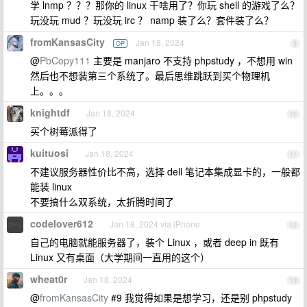
学 lnmp ？？？那你的 linux 干啥用了？你玩 shell 的游戏了么？
玩没玩 mud ？玩没玩 irc ？ namp 装了么？套件装了么？
fromKansasCity
Jan 18, 2024
OP
9
@
PbCopy111
主要是 manjaro 不支持 phpstudy ，不想用 win
然后也不想装第三个系统了。最后思维跳跃到买个物理机
上。。。
knightdf
Jan 18, 2024
10
买个树莓派得了
kuituosi
Jan 18, 2024
11
不建议服务器性价比不高，选择 dell 笔记本集成显卡的，一般都
能装 linux
不要搞什么双系统，太折腾时间了
codelover612
Jan 18, 2024 via iPhone
12
自己的电脑就能服务器了，装个 Linux ，或者 deep in 既有
Linux 又有桌面（大学期间一直用的这个）
wheat0r
Jan 18, 2024
13
@
fromKansasCity
#9 我觉得如果是想学习，还是别 phpstudy