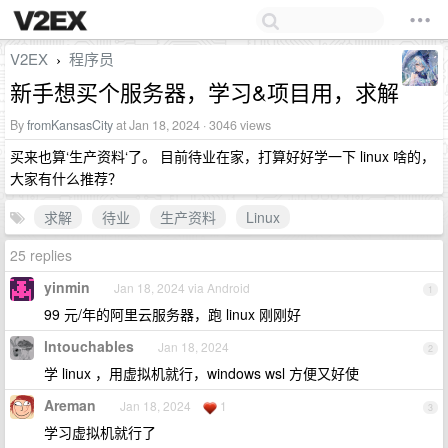
V2EX
程序员
›
新手想买个服务器，学习&项目用，求解
By
fromKansasCity
at Jan 18, 2024 · 3046 views
买来也算‘生产资料‘了。 目前待业在家，打算好好学一下 linux 啥的，
大家有什么推荐？
求解
待业
生产资料
Linux
25 replies
yinmin
Jan 18, 2024 via Android
1
99 元/年的阿里云服务器，跑 linux 刚刚好
lntouchables
Jan 18, 2024
2
学 linux ，用虚拟机就行，windows wsl 方便又好使
Areman
Jan 18, 2024
1
3
学习虚拟机就行了