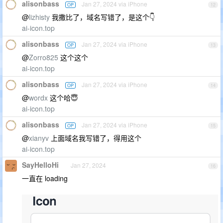
alisonbass
Jan 27, 2024 via iPhone
OP
12
@
lizhisty
我撒比了，域名写错了，是这个👇
ai-icon.top
alisonbass
Jan 27, 2024 via iPhone
OP
13
@
Zorro825
这个这个
ai-icon.top
alisonbass
Jan 27, 2024 via iPhone
OP
14
@
wordx
这个哈😇
ai-icon.top
alisonbass
Jan 27, 2024 via iPhone
OP
15
@
xianyv
上面域名我写错了，得用这个
ai-icon.top
SayHelloHi
Jan 27, 2024
16
一直在 loading