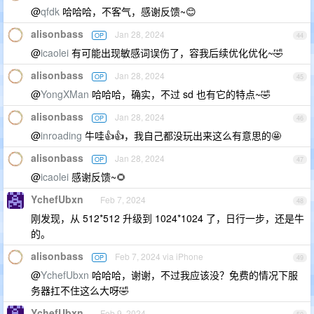
@
qfdk
哈哈哈，不客气，感谢反馈~😊
alisonbass
Jan 28, 2024
OP
44
@
icaolei
有可能出现敏感词误伤了，容我后续优化优化~🤣
alisonbass
Jan 28, 2024
OP
45
@
YongXMan
哈哈哈，确实，不过 sd 也有它的特点~🤣
alisonbass
Jan 28, 2024
OP
46
@
inroading
牛哇👍👍，我自己都没玩出来这么有意思的🤩
alisonbass
Jan 28, 2024
OP
47
@
icaolei
感谢反馈~🌻
YchefUbxn
Feb 7, 2024
48
刚发现，从 512*512 升级到 1024*1024 了，日行一步，还是牛
的。
alisonbass
Feb 7, 2024 via iPhone
OP
49
@
YchefUbxn
哈哈哈，谢谢，不过我应该没？免费的情况下服
务器扛不住这么大呀🤣
YchefUbxn
Feb 9, 2024