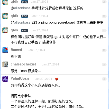
qfdk
Jan 27, 2024
PRO
25
@
alisonbass
乒乓球计分牌或者乒乓球拍 这样的
qfdk
Jan 27, 2024
PRO
26
@
alisonbass
#23 a ping-pong scoreboard 你看看出来的是啥
qfdk
Jan 27, 2024
PRO
27
样例图片挺好看,但是 我发现 gpt4 对这个东西生成的也不大行...
不行我就自己手画了 感谢创作
Bamed
Jan 27, 2024
28
真不错
chaleaochexist
Jan 27, 2024
29
感觉...icon 很抽象...
YchefUbxn
Jan 27, 2024
1
30
哥哥搞得这个小玩意还挺好玩的。
提两点小看法，
一个是语义的理解一般，能懂初级的含义。
二个是风格独特，全是后现代极简风，偏小清新。