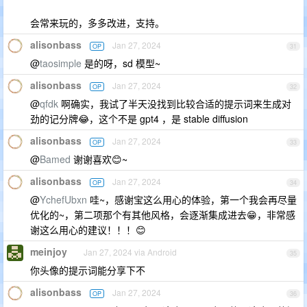
会常来玩的，多多改进，支持。
alisonbass
Jan 27, 2024
OP
31
@
taosimple
是的呀，sd 模型~
alisonbass
Jan 27, 2024
OP
32
@
qfdk
啊确实，我试了半天没找到比较合适的提示词来生成对
劲的记分牌😂，这个不是 gpt4 ，是 stable diffusion
alisonbass
Jan 27, 2024
OP
33
@
Bamed
谢谢喜欢😊~
alisonbass
Jan 27, 2024
OP
34
@
YchefUbxn
哇~，感谢宝这么用心的体验，第一个我会再尽量
优化的~，第二项那个有其他风格，会逐渐集成进去😁，非常感
谢这么用心的建议！！！😊
meinjoy
Jan 27, 2024 via Android
35
你头像的提示词能分享下不
alisonbass
Jan 27, 2024
OP
36