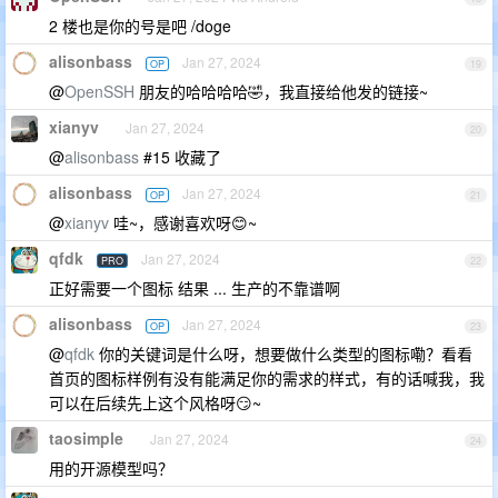
2 楼也是你的号是吧 /doge
alisonbass
Jan 27, 2024
OP
19
@
OpenSSH
朋友的哈哈哈哈🤣，我直接给他发的链接~
xianyv
Jan 27, 2024
20
@
alisonbass
#15 收藏了
alisonbass
Jan 27, 2024
OP
21
@
xianyv
哇~，感谢喜欢呀😊~
qfdk
Jan 27, 2024
PRO
22
正好需要一个图标 结果 ... 生产的不靠谱啊
alisonbass
Jan 27, 2024
OP
23
@
qfdk
你的关键词是什么呀，想要做什么类型的图标嘞？看看
首页的图标样例有没有能满足你的需求的样式，有的话喊我，我
可以在后续先上这个风格呀😏~
taosimple
Jan 27, 2024
24
用的开源模型吗？