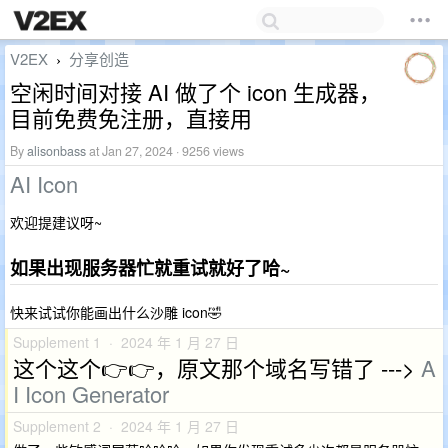
V2EX
分享创造
›
空闲时间对接 AI 做了个 icon 生成器，
目前免费免注册，直接用
By
alisonbass
at Jan 27, 2024 · 9256 views
AI Icon
欢迎提建议呀~
如果出现服务器忙就重试就好了哈~
快来试试你能画出什么沙雕 icon🤣
Supplement 1 · 2024 年 1 月 27 日
这个这个👉👉，原文那个域名写错了 --->
A
I Icon Generator
Supplement 2 · 2024 年 1 月 27 日