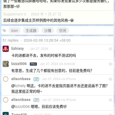
做了一些敏感词屏蔽哈哈哈，如果你发现重试多少次都是服务器忙，
那那那~🤣
Supplement 3 · 2024 年 1 月 27 日
后续会逐步集成主页样例图中的其他风格~😁
icon
生成器
沙雕
空闲
51 replies
•
2024-02-09 13:28:54 +08:00
lizhisty
Jan 27, 2024
1
卡的进都进不去，发布的时候不测试的吗
lzzzzl006
Jan 27, 2024 via Android
PRO
2
有意思，生成了几个都挺有创意的，目前是免费吗？
alisonbass
Jan 27, 2024 via iPhone
OP
3
@
lizhisty
啊这，卡的进不去是指页面进不去还是说画不了图？
我这里挺正常的呀~
alisonbass
Jan 27, 2024 via iPhone
OP
4
@
lzzzzl006
嗯嗯，目前应该免费🤣
Zorro825
Jan 27, 2024