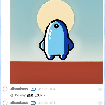
alisonbass
Jan 28, 2024
OP
42
@
Honwhy
谢谢喜欢呀~
alisonbass
Jan 28, 2024
OP
43