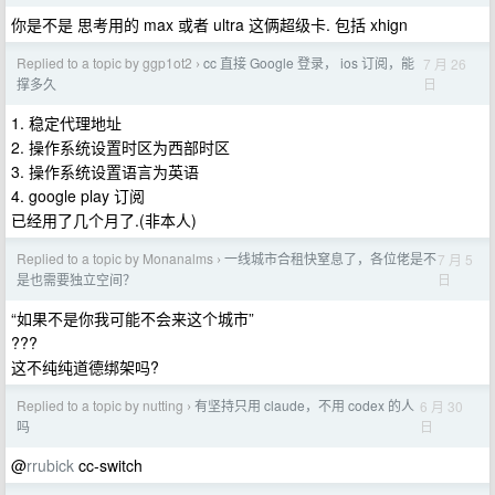
你是不是 思考用的 max 或者 ultra 这俩超级卡. 包括 xhign
Replied to a topic by ggp1ot2
cc 直接 Google 登录， ios 订阅，能
7 月 26
›
日
撑多久
1. 稳定代理地址
2. 操作系统设置时区为西部时区
3. 操作系统设置语言为英语
4. google play 订阅
已经用了几个月了.(非本人)
Replied to a topic by Monanalms
一线城市合租快窒息了，各位佬是不
7 月 5
›
日
是也需要独立空间？
“如果不是你我可能不会来这个城市”
???
这不纯纯道德绑架吗?
Replied to a topic by nutting
有坚持只用 claude，不用 codex 的人
6 月 30
›
日
吗
@
rrubick
cc-switch