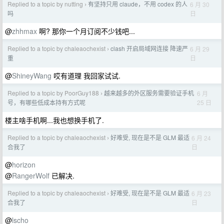
Replied to a topic by nutting
有坚持只用 claude，不用 codex 的人
6 月 30
›
日
吗
@
zhhmax
啊? 那你一个月订阅不少钱吧...
Replied to a topic by chaleaochexist
clash 开启局域网连接 降速严
6 月 29
›
日
重
@
ShineyWang
哎有道理 我回家试试.
Replied to a topic by PoorGuy188
越来越多的外区服务需要验证手机
6 月
›
25 日
号，有哪些低成本持有方式呢
楼主啥手机啊...我也想换手机了.
Replied to a topic by chaleaochexist
好难受, 现在是不是 GLM 最适
6 月 24
›
日
合我了
@
horizon
@
RangerWolf
已解决.
Replied to a topic by chaleaochexist
好难受, 现在是不是 GLM 最适
6 月 23
›
日
合我了
@
lscho