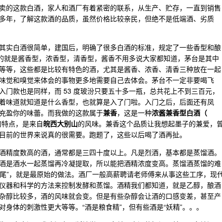
卖的这款白酒，家人和酒厂有着紧密的联系，从生产、贮存，一直到销售
多年，了解这款酒的品质，虽然价格比较亲民，但绝不是低端酒、劣质
其实白酒很简单，建国后，明确了很多白酒的标准，规定了一些香型和酿
，其中常见的就是酱香型，浓香型，清香型，酱香不用多说大家都知道，茅台是其中
等等，这些都是比较有特色的酒，尤其是酱香、浓香、清香三种放在一起
味觉和嗅觉来体会的事物更多地需要自己去体会。茅台不一定非要喝飞
门款也是同样，而 53 度玻汾只要五十多一瓶，总共花上不到三百元，
着味道就知道是什么香型，也就算是入了门啦。入门之后，后面还有凤
充盈你的味蕾。而我做的这款属于
兼香
，这是一种
浓酱兼香型白酒（
的特点，是来自
皖西大别山
的风味。兼香这个品质让我想起墨子的兼爱，
目前的世界来说真的很需要。跑题了，这些以后喝了酒再扯。
酒精度数高的酒，通常都是三四十度以上。凡是烈酒，基本都是蒸馏酒。
酒是酒水一起蒸馏再冷凝提取，所以能把酒精浓度变高。蒸馏酒蒸馏的难
去尾”，就是最原始的做法。酒厂一般高薪聘请老师傅来从事这些工序，现
仪器和科学的方法来控制发酵和蒸馏。酒精我们都知道，就是乙醇，酿酒
杂醇比较多，酒的风味就会变。但是有些杂醇会让酒的口感变差，甚至产
身体的刺激性更大等等。“酒是粮食精”，但有些酒是“妖精”。。。