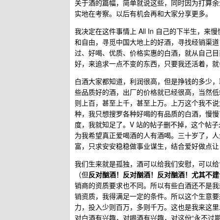
关于酒的篇幅，简单就说这些，同时因为打算余
实地在考察。以后有机会再和大家分享更多。
我决定在这件事情上 All In 自己的下半生
和自由，寻觅中国大地上的好酒，寻找经销渠道
过、好喝、优质、价格实惠的白酒，就从自己目
好，来追求一点不变的东西，只要我还活着，就
白酒大家都知道，利润很高，但是挣钱的多少，取
些品质好的酒，出厂的价格就已经很高，当然低
则上百，甚至上千，甚至上万。上万这个我不说
种，我只想搜罗各种好喝的有品质的白酒，慢慢
度，我就知足了。V 站的帖子删不掉，这个帖
为我希望真正爱喝酒的人有酒喝。三十岁了，人
富，只求安安稳稳做事业谋生，结合爱好做点让
我们生来就是孤独，酒可以给我们安慰，可以给
（但
反对酗酒！反对酗酒！反对酗酒！尤其不建
销商的资质要求也不同。所以有些白酒还不是我
销资质，我得满足一定的条件。所以这个生意要
力，投入少则百万，多则千万。这也是我来这里
对白酒有兴趣，对喝酒有兴趣，对这份“永不过