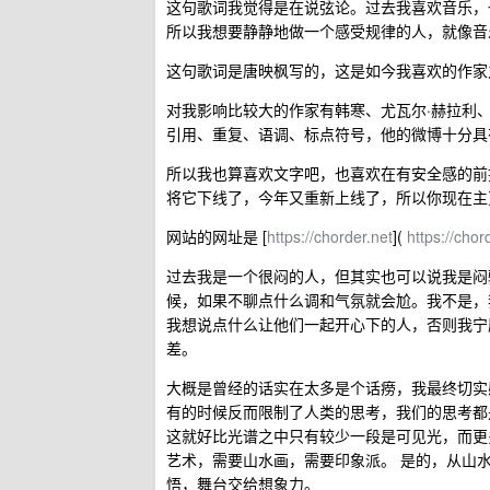
这句歌词我觉得是在说弦论。过去我喜欢音乐，
所以我想要静静地做一个感受规律的人，就像音乐中
这句歌词是唐映枫写的，这是如今我喜欢的作家
对我影响比较大的作家有韩寒、尤瓦尔·赫拉利、
引用、重复、语调、标点符号，他的微博十分具
所以我也算喜欢文字吧，也喜欢在有安全感的前
将它下线了，今年又重新上线了，所以你现在主页
网站的网址是 [
https://chorder.net
](
https://chor
过去我是一个很闷的人，但其实也可以说我是闷
候，如果不聊点什么调和气氛就会尬。我不是，
我想说点什么让他们一起开心下的人，否则我宁
差。
大概是曾经的话实在太多是个话痨，我最终切实
有的时候反而限制了人类的思考，我们的思考都
这就好比光谱之中只有较少一段是可见光，而更
艺术，需要山水画，需要印象派。 是的，从山
悟，舞台交给想象力。