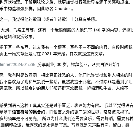
也喜欢物理。了解到弦论之后，就更加觉得客观世界充满了美感和规律。
构造和弦那样，因此取名 Chorder 。
之一，我觉得他的歌词（或者叫诗歌）十分具有美感。
大刘、马亲王等等。还有一个我很佩服的人他只写 140 字的内容，还擅
有逻辑和观赏效果。
提下写一些东西，过去我有一个博客，写些不三不四的内容，有段时间我
上一篇文章还是写在 2021 年末尾，其次就是这篇文章。
der.net/2024/01/29/
[分享副业] 30 岁，裸辞创业，从卖白酒开始/)
骚。我有时是故意闷，相比真正社恐的人，他们也许觉得和别人相处的时
我不喜欢为了附和气氛说一些话。虽然我擅于此道，不过除非是遇到了让
愿沉默。所以我身边的朋友们都还挺喜欢跟我一起喝酒吹牛逼，人缘不
感受到语言这种工具其实还是过于匮乏，表达能力有限。 我甚至觉得语
是基于
语言符号的集合
的，而语言之外的更广阔的世界，常常被忽视了。
多的频率是不可见光。 所以为什么我们还需要音乐，需要舞蹈，需要各
水画到印象派，我喜欢的是永远是写意。写意就是无声胜有声，留白，感