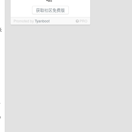
获取社区免费版
Promoted by
Tyanboot
PRO
长
言
种