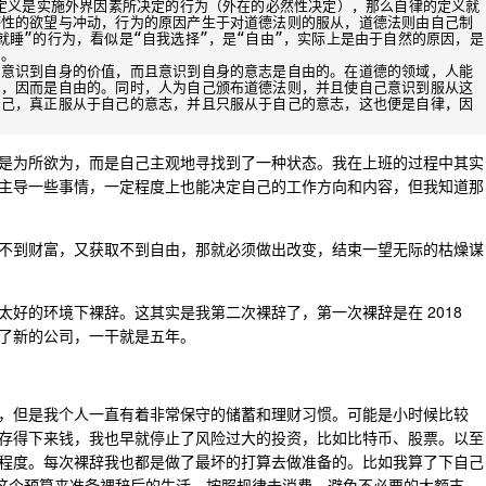
的定义是实施外界因素所决定的行为（外在的必然性决定），那么自律的定义就
感性的欲望与冲动，行为的原因产生于对道德法则的服从，道德法则由自己制
就睡”的行为，看似是“自我选择”，是“自由”，实际上是由于自然的原因，是
。

，意识到自身的价值，而且意识到自身的意志是自由的。在道德的领域，人能
则，因而是自由的。同时，人为自己颁布道德法则，并且使自己意识到服从这
自己，真正服从于自己的意志，并且只服从于自己的意志，这也便是自律，因
是为所欲为，而是自己主观地寻找到了一种状态。我在上班的过程中其实
主导一些事情，一定程度上也能决定自己的工作方向和内容，但我知道那
不到财富，又获取不到自由，那就必须做出改变，结束一望无际的枯燥谋
好的环境下裸辞。这其实是我第二次裸辞了，第一次裸辞是在 2018
了新的公司，一干就是五年。
，但是我个人一直有着非常保守的储蓄和理财习惯。可能是小时候比较
存得下来钱，我也早就停止了风险过大的投资，比如比特币、股票。以至
程度。每次裸辞我也都是做了最坏的打算去做准备的。比如我算了下自己
照这个预算来准备裸辞后的生活，按照规律去消费，避免不必要的大额支