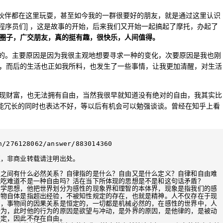
小伙伴都在这里玩耍，甚至如今我的一群很要好的朋友，就是通过这里认识
的程序员们] ，这是故事的开始，后来我们又开始一起搞起了摩托，办起了
圈子，广交朋友，真的挺有趣，很快乐，人间值得。
开始的。主要原因是因为我很主观地想要寻求一种的变化，次要原因是我也刚
，而后的生活也正如我所料，也发生了一些事情，让我更加清醒，对生活
现财富，也无法拥有自由，当然我很早就知道没有绝对的自由，我其实比
可能冗长的同时也表达不好，等以后有机会可以勉强谈谈。曾经在知乎上看
/276128062/answer/883014360

，非商业转载请注明出处。

由之间有什么必然关系？自律指的是什么？自由又是什么定义？自律和自由难
吃难道不是一种自由吗？活在当下所体现的思想是不是和这句话矛盾？ 

哲学思想，他把世界划分为感性的现象界和理智的本体界，现象是指我们的感
，物自体是指超出经验，不被知性规定的存在，也就是精神。人不仅存在于现
中，事物间的因果关系是恒定的，一切都是机械必然的，在感性的世界中，人
行为，此时他的行为的原因是欲望与冲动，是外界的原因，是他律的，是被动
定，因此不存在自由。
