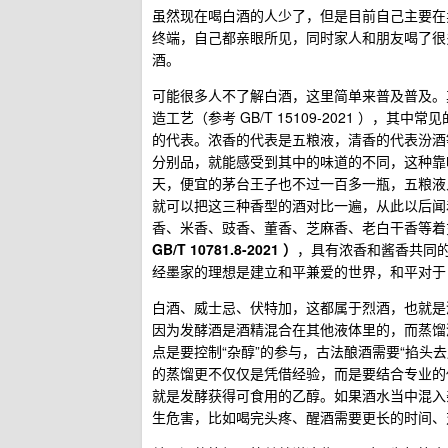
虽然现在喝白酒的人少了，但是目前自己主要在
终端，自己都亲眼所见，同时家人和朋友喝了很
酒。
可能很多人不了解白酒，这里简单来普及普及。
造工艺（参考 GB/T 15109-2021 ）
的代表。浓香的代表是五粮液，清香的代表汾酒
分别品，就能感受到其中的味道的不同，这种靠
天，便宜的茅台王子也不过一百多一瓶，五粮液入
就可以把这三种香型的酒对比一遍，从此以后闻
香、米香、豉香、董香、芝麻香、老白干香等着
GB/T 10781.8-2021 ）
，具有浓香和酱香共同
经墨家的理想是建立和平兼爱的世界，和平对于
白酒、威士忌、伏特加，这都属于烈酒，也就是
因为发酵酒是酒精混合在其他液体里的，而蒸馏
点是要控制“杂醇”的参与，古法酿酒需要“掐头
的蒸馏更不仅仅是凭借经验，而是要结合专业的
就是发酵获得可食用的乙醇。如果酒水当中混入
生危害，比如喝完头疼、醒酒需要更长的时间、对