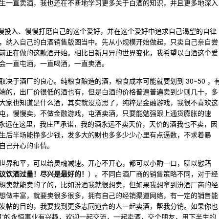
生一直卖酒，我也还在不断地学习更多关于白酒的知识，并且更多地深入
，来慢慢投入、慢慢打磨自己的这个爱好，并在这个爱好中追求自己渴望的自律
，纳入自己的白酒销售版图当中。先从小规模开始做起，只卖自己亲自尝
前正在做的这款酒开始。相比日新月异的世界变化，我希望以白酒这个爱
会一直屯酒，一直喝酒，一直卖酒。
决于酒厂的良心。纯粮食酿造的酒，粮食成本可能就要划到 30~50 ，
端的，出厂价很低的酒也有，但是白酒的价格普遍普遍卖到少则几十，多
大家也知道是什么酒，其实就没意思了，纯粹是金融游戏，我很不喜欢这
屯，慢慢卖，不做金融游戏，屯酒卖酒，只要能勉强跟上通货膨胀的速
子永远在这里，我庄严承诺，我的酒永远不卖天价，天价的酒我也不卖，因
生后半场能挣多少钱，发多大的财也多多少少心里有点逼数，不求着暴
自己开心的事情。
世界和平，可以给灵魂减速。开心不开心，都可以小酌一口，聊以慰藉
议饮酒过量！尽兴是最好的！
）。不同白酒厂商的销售策略不同，对于经
想卖就能卖的了的，比如汾酒我就很想卖，但如果我想拿到汾酒厂商的经
想做丰富，就要卖很多很多，拥有自己的经销渠道网络，有一定的销售能
发帖的目的，我要找到更多志同道合的人一起卖酒，帮我分销。如果你也
期”的永恒事业有兴趣，欢迎一起交流，一起卖酒，交个朋友，用下半生的