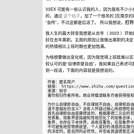
V2EX 可能有一些认识我的人，因为我有不少
的，通过
这个帖子
，加了一个很吊的 [在南京
“会所”，不过这都是后话了。 所以我想说，
打开
我人生的最大转变我想是从去年（ 2023 ）
好在去年离职。主观的原因让我做出离职的决定
的热情相比上班时期也更加饱满。
为啥想要做出变化呢，因为我觉得上班既难以实
较认可的是“自律即是自由”，我如果自己表述
到一段话，下面的内容就是我想说的。
作者：匿名用户

链接： https://www.zhihu.com/question
来源：知乎

著作权归作者所有。商业转载请联系作者获得授权
为什么自律即自由，不自律就不自由，自律和自
道不是相反的含义？没有人怀疑过随心所欲想吃就
首先自律即自由是康德说的，根据康德二元论的
觉表象，现象界是指被知性规范化了的现象总体
象界，也存在于本体界，具有双重性。在现象界
不可避免地受物质欲望、个人爱好的诱惑而实施
的决定的，是自然的必然性，并非由其道德意志决