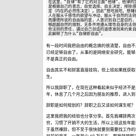
在这里，“自律”有了它的对立面“他律”，他律
是根据自己的意志，自觉选择、自主决定，排除
定（内在的必然性决定）。因此“想吃就吃、想睡
人在服从于感性的欲望与冲动，服从于自然的法则
而康德所说的自由指的是，人意识到自己是目的
够超越自然的限制，无条件地遵从理性自身的法
些法则的责任，通过自己创造的道德准则来约束
有一段时间我把自由的概念搞的很清楚，自由不
已经足够自由了，从事的是网络安全研究，能够
不是真正的自由。
自由其实不和财富直接挂钩，但上班如果既获取
生。
所以我辞职了，在现在这种看起来似乎经济不是太
年，休息了几个月之后因为朋友的推荐，进入到
辞职是如何规划的？辞职之后又该如何谋生呢？
这里我把我的经验也分享分享。首先我裸辞两次
穷，习惯了开销不大的生活，所以上班这些年能
于虽然裸辞，但不至于很快就要到需要找工作的
目前的开支，一年至少 10 万左右，那我就按