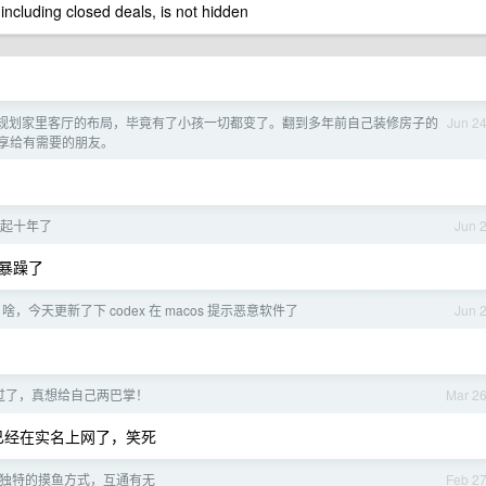
 including closed deals, is not hidden
规划家里客厅的布局，毕竟有了小孩一切都变了。翻到多年前自己装修房子的
Jun 2
享给有需要的朋友。
起十年了
Jun 
暴躁了
啥，今天更新了下 codex 在 macos 提示恶意软件了
Jun 
过了，真想给自己两巴掌！
Mar 2
 已经在实名上网了，笑死
享你独特的摸鱼方式，互通有无
Feb 2