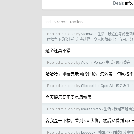
Deals
info,
zzlit's recent replies
Replied to a topic by
Victor42
生活
最近在考虑重新
›
›
时候留下的资料和完整过程，今天仍然都非常有用。分
这个还真不错
Replied to a topic by
AutumnVerse
生活
跟老婆在一
›
›
哈哈哈，刚看完老哥的评论，怎么第一句风格不
Replied to a topic by
SilenceLL
OpenAI
这是发生了 
›
›
今天提示要用麦克风权限
Replied to a topic by
userKamtao
生活
我是不是错
›
›
容我歪一下楼。看到 op 头像，然后又看到 op
Replied to a topic by
Leeeeex
摸鱼🐟
[抽奖] 分
›
›