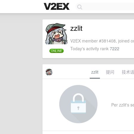
zzlit
V2EX member #381408, joined on
Today's activity rank
7222
ONLINE
zzlit
提问
技术
Per zzlit's s