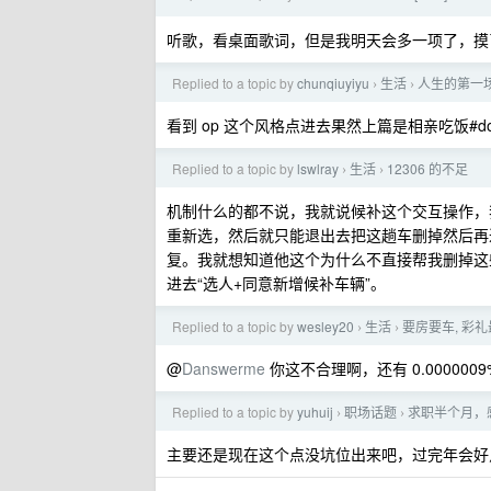
听歌，看桌面歌词，但是我明天会多一项了，摸
Replied to a topic by
chunqiuyiyu
生活
人生的第一
›
›
看到 op 这个风格点进去果然上篇是相亲吃饭#do
Replied to a topic by
lswlray
生活
12306 的不足
›
›
机制什么的都不说，我就说候补这个交互操作，我选
重新选，然后就只能退出去把这趟车删掉然后再
复。我就想知道他这个为什么不直接帮我删掉这
进去“选人+同意新增候补车辆”。
Replied to a topic by
wesley20
生活
要房要车, 彩礼
›
›
@
Danswerme
你这不合理啊，还有 0.000000
Replied to a topic by
yuhuij
职场话题
求职半个月，
›
›
主要还是现在这个点没坑位出来吧，过完年会好