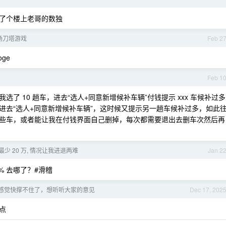
了个楼上老哥的数独
场刀塔游戏
Feb 2
ge
Feb 1
了 10 趟车，进去“选人+同意新增候补车辆”付钱提示 xxx 车候补过多
进去“选人+同意新增候补车辆”，这时候又提示另一趟车候补过多，如此
些车，或者能让我在付钱界面自己删掉，每次都需要退出去删车次然后再
最少 20 万, 情况让我进退两难
Jan 2
9% 去哪了？#滑稽
感觉快撑不住了，想听听大家的意见
Dec 17, 202
点