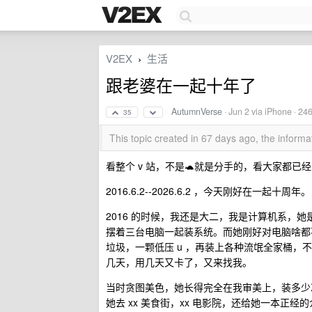
V2EX
生活
›
跟老婆在一起十年了
AutumnVerse
·
Jun 2
via iPhone · 24
35
This topic created in 67 days ago, the infor
看整个 v 站，不是🐢就是分手的，看大家都
2016.6.2--2026.6.2 ，今天刚好在一起十周年。
2016 的时候，我还是大二，我是计算机系，
摆着三台电脑一起装系统。而她刚好对电脑啥都不
垃圾，一颗低压 u ，再装上各种流氓全家桶
几天，用几天又卡了，又来找我。
当时贪图美色，她长得完全在我审美上，装多少
她去 xx 美食街，xx 电影院，还给她一本