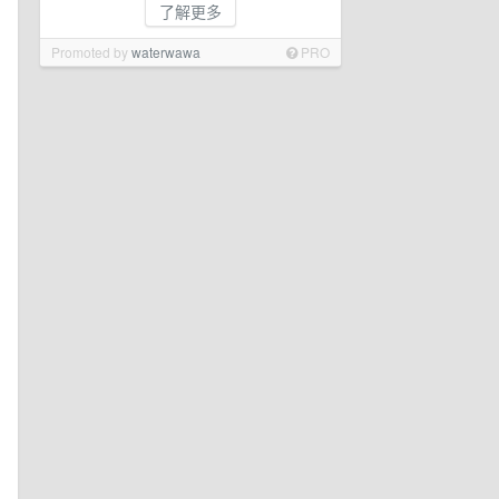
了解更多
Promoted by
waterwawa
PRO