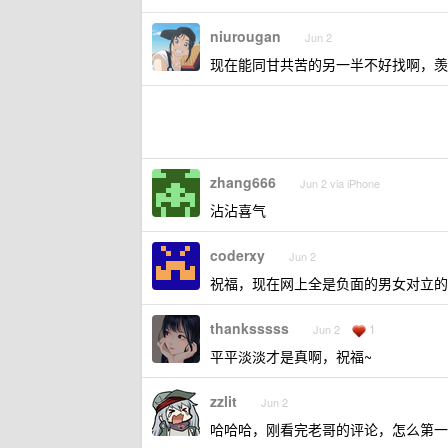
niurougan
Jun 2
现在能同甘共苦的另一半不好找啊，
zhang666
Jun 2 via iPhone
沾沾喜气
coderxy
Jun 2
祝福，现在网上全是负面的男女对立的
thanksssss
1
Jun 2
平平淡淡才是真啊，祝福~
zzlit
Jun 2
哈哈哈，刚看完老哥的评论，怎么第一