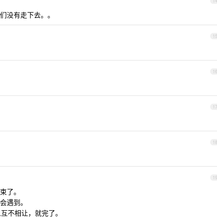
1
们没有走下去。。
1
1
1
1
1
束了。
会遇到。
人互不相让，就完了。