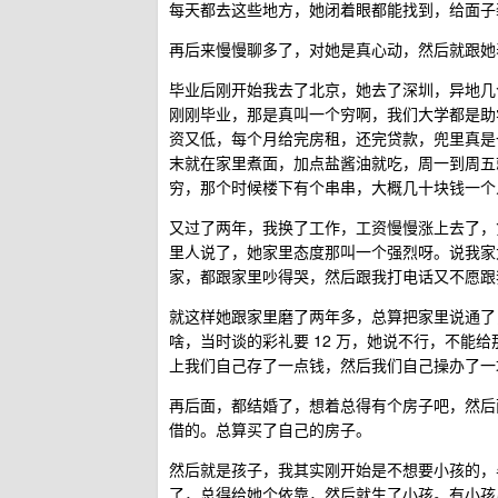
每天都去这些地方，她闭着眼都能找到，给面子
再后来慢慢聊多了，对她是真心动，然后就跟她
毕业后刚开始我去了北京，她去了深圳，异地几
刚刚毕业，那是真叫一个穷啊，我们大学都是助
资又低，每个月给完房租，还完贷款，兜里真是
末就在家里煮面，加点盐酱油就吃，周一到周五
穷，那个时候楼下有个串串，大概几十块钱一个
又过了两年，我换了工作，工资慢慢涨上去了，
里人说了，她家里态度那叫一个强烈呀。说我家太
家，都跟家里吵得哭，然后跟我打电话又不愿跟
就这样她跟家里磨了两年多，总算把家里说通了
啥，当时谈的彩礼要 12 万，她说不行，不能
上我们自己存了一点钱，然后我们自己操办了一
再后面，都结婚了，想着总得有个房子吧，然后
借的。总算买了自己的房子。
然后就是孩子，我其实刚开始是不想要小孩的，
了，总得给她个依靠，然后就生了小孩。有小孩