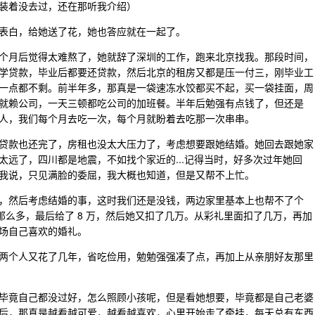
装着没去过，还在那听我介绍）
表白，给她送了花，她也答应就在一起了。
个月后觉得太难熬了，她就辞了深圳的工作，跑来北京找我。那段时间，
学贷款，毕业后都要还贷款，然后北京的租房又都是压一付三，刚毕业工
一点都不剩。前半年多，那真是一袋速冻水饺都买不起，买一袋挂面，周
就赖公司，一天三顿都吃公司的加班餐。半年后勉强有点钱了，但还是
人，我们每个月去吃一次，每个月就盼着去吃那一次串串。
贷款也还完了，房租也没太大压力了，考虑想要跟她结婚。她回去跟她家
远了，四川都是地震，不如找个家近的...记得当时，好多次过年她回
我说，只见满脸的委屈，我大概也知道，但是又帮不上忙。
，然后考虑结婚的事，这时我们还是没钱，两边家里基本上也帮不了个
给那么多，最后给了 8 万，然后她又扣了几万。从彩礼里面扣了几万，再加
场自己喜欢的婚礼。
两个人又花了几年，省吃俭用，勉勉强强凑了点，再加上从亲朋好友那里
毕竟自己都没过好，怎么照顾小孩呢，但是看她想要，毕竟都是自己老婆
后，那真是越看越可爱，越看越喜欢，心里开始走了牵挂，每天总有东西