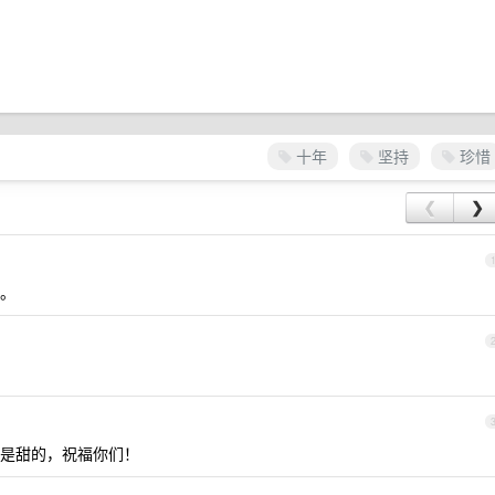
十年
坚持
珍惜
❮
❯
。
是甜的，祝福你们！