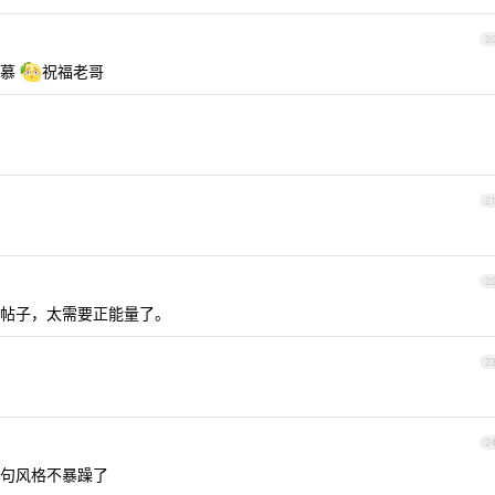
2
羡慕
祝福老哥
2
2
帖子，太需要正能量了。
2
2
句风格不暴躁了