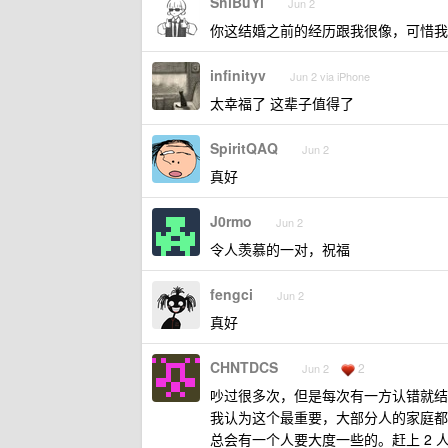
ShiBuYi
Jun 2
你这结婚之前的经历跟我很像，可惜我
infinityv
Jun 2 via iPhone
太幸福了 这辈子值得了
SpiritQAQ
Jun 2
真好
J0rmo
Jun 2
令人羡慕的一对，祝福
fengci
Jun 2
真好
CHNTDCS
2
Jun 2
吵过很多次，但是每次有一方认错就结
我认为这个最重要，大部分人的家庭都
总会有一个人要大度一些的。赶上 2 