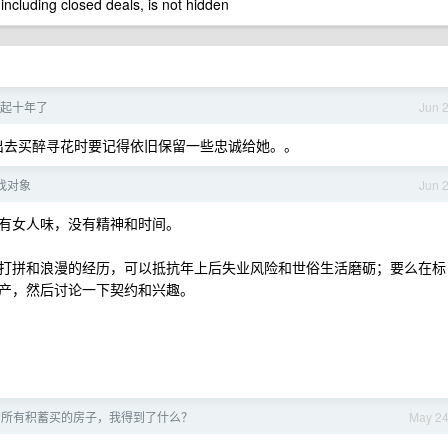
 including closed deals, is not hidden
起十年了
Jun 
后出去买醉寻花时要记得依旧保留一些忠诚给她。。
试找对象
Jun 
有女人味，没有精神和时间。
打拼和浪漫的经历，可以抵抗年上后失业风险和世俗生活磨砺；要么在标
产，然后讨论一下契约和兴趣。
存的所有积蓄买的房子，我得到了什么？
May 2