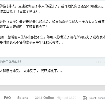
觉得所托非人。更遑论你妻子本人的看法了，或许她其实也还是不知道预见
你太自私了（言重了见谅）。
是你（妻子）最好也是最后的机会，如果你真是觉得人生压力太大父母道
妻子本人要想明白了没有机会了！
大风险：想所谓人生轻松那就不生，等哪天你发达了没有所谓压力了或者发
那时候衰老不堪的妻子另寻年轻肥沃母体。。
的份子钱怎么收？
Feb 1
人群感觉难受。 太难受了， 光环掉完了。。
·
FAQ
·
Solana
·
3048 Online
Highest 6679
·
Select Langua