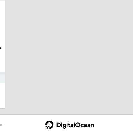
达
2
ge