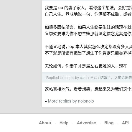
我要是 op 的妻子家人，看你这个想法，会好
自己人生。登味地说一句，你俩都不成熟，或者
如很多跟帖所言，如果人生终要生娃的话现在就
义绑架要难为你不想生娃那就坚定信念尤其是你
不道义地说，op 本人其实怎么决定都没有多
不了就是所谓有担当了想生了你肯定只能抛弃掉
无论如何，你妻子才是最左右畏难的人，现在
Replied to a topic by
clacf
生活
结婚了，之前给出去
›
›
这帖真接地气，看着想笑，想起来又为我们这个
More replies by nojonojo
»
About
·
Help
·
Advertise
·
Blog
·
API