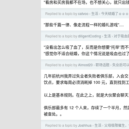
"看房和买房我都不在场，也不想关心，就只出钱" 
Replied to a topic by
catvoo
生活
今天结婚了☺️☺️☺️
›
›
"那些千篇一律、像走流程一样的婚礼游戏"....
Replied to a topic by
diligentCoding
生活
对于吸血
›
›
"没看出怎么吸了血了，反而是你想要“托举”而不
"感觉你不适合结婚，你这个情况说是吸血也过了
Replied to a topic by
Almost20
职场话题
失业后可
›
›
几年前杭州我弄过失业者失败者俱乐部，入会交 1
饮点，要求每周必须消耗掉 100 元，直到找
以上是基本规则。在此之上，就是大伙聚会聊天
俱乐部最多有 12 个人来，存续了一个半月，
被查处。。
Replied to a topic by
Joshhua
生活
父母极限催生，
›
›