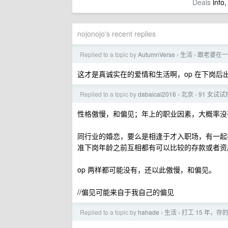
Deals
info,
nojonojo's recent replies
Replied to a topic by
AutumnVerse
生活
跟老婆在一
›
›
这才是真诚实在的爱情和生活啊，op 在下岗
Replied to a topic by
dabaicai2016
北京
91 女试
›
›
性格傲慢，和偏见；年上的职业因素，大概率没
同行业的婚恋，要么是相逢于才入职场，有一起
准下岗年龄之前互相都有可以比较的存款或者资
op 两样都可能没有，还以此傲慢，和偏见。
//偏见可能来自于我自己的偏见
Replied to a topic by
hahade
生活
打工 15 年，
›
›