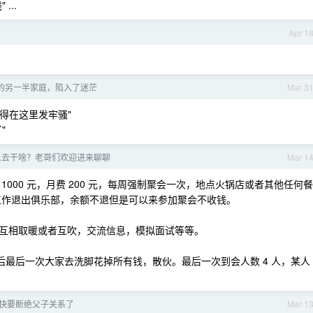
...
Apr 1
的另一半家庭，陷入了迷茫
Mar 3
得在这里发牢骚"
"
以去干啥？老哥们欢迎进来聊聊
Mar 1
000 元，月费 200 元，每周强制聚会一次，地点火锅店或者其他任何餐
到工作退出俱乐部，余额不退但是可以来参加聚会不收钱。
互相取暖或者互吹，交流信息，模拟面试等等。
然后最后一次大家去洗脚花掉所有钱，散伙。最后一次到会人数 4 人，某人
快要断绝父子关系了
Mar 1