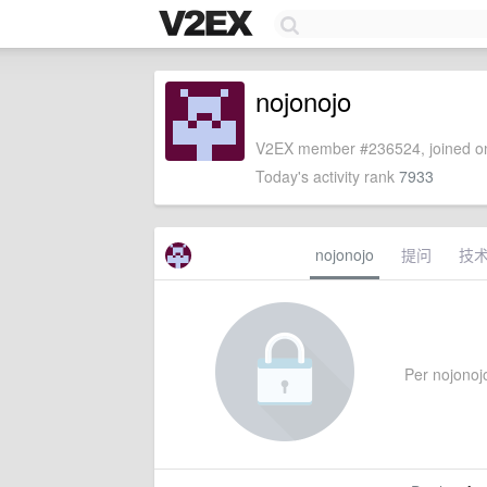
nojonojo
V2EX member #236524, joined on
Today's activity rank
7933
nojonojo
提问
技
Per nojonojo