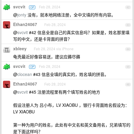
svcvit
Feb 28, 2024
OP
42
@
jonty
没有，就本地网络注册，全中文填的所有内容。
Ethan24067
Feb 28, 2024
43
@
svcvit
#42 信息全是自己的真实信息吗？如果是，姓名那里填
写的中文，还是卡背面的拼音？
xbleey
Feb 28, 2024 via iPhone
44
龟壳最近好像容易送，建议应薅尽薅
svcvit
Feb 28, 2024
OP
45
@
clocean
#43 信息全填的真实的，姓名填的拼音。
Ethan24067
Feb 28, 2024
46
@
svcvit
#45 注册流程里有两个填写姓名的地方
假设注册人为 吕小布，LV XIAOBU ，银行卡背面姓名假设为：
LV XIAOBU
第一种为用户的姓名，此处有中文名和英文备用名，兄弟填写的
是下面这样吗？