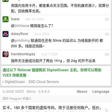
用国内信用卡开，都是重点关注范围。不但机器资源少，就算分
配，回收概率也高。
lsww
Mar 19, 2024
51
@
2000wcw
精简版怎么了？
daisyfloor
Jul 4, 2024
52
@
gniviliving
联通现在还有 50ms 的延迟么 为啥我新开的 都
200 多。线路还绕路~
handsomegay
Aug 7, 2024
53
我昨天注册成功就开了两台 1h1g ，但 24g 的开不出来
通过以下 Referral 链接购买 DigitalOcean 主机，你将可以帮助
V2EX 持续发展
DigitalOcean - SSD Cloud Servers
›
© 2026 V2EX · 84ms · 3.9.8.5
About
·
Language
接码 Telegram 机器人
实卡，180 多个国家的虚拟号码，用于注册任何账户。低价，
›