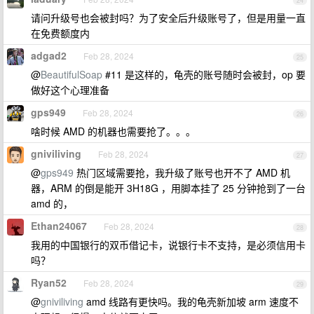
24
请问升级号也会被封吗？为了安全后升级账号了，但是用量一直
在免费额度内
adgad2
Feb 28, 2024
25
@
BeautifulSoap
#11 是这样的，龟壳的账号随时会被封，op 要
做好这个心理准备
gps949
Feb 28, 2024
26
啥时候 AMD 的机器也需要抢了。。。
gniviliving
Feb 28, 2024
27
@
gps949
热门区域需要抢，我升级了账号也开不了 AMD 机
器，ARM 的倒是能开 3H18G ，用脚本挂了 25 分钟抢到了一台
amd 的，
Ethan24067
Feb 28, 2024
28
我用的中国银行的双币借记卡，说银行卡不支持，是必须信用卡
吗？
Ryan52
Feb 28, 2024
29
@
gniviliving
amd 线路有更快吗。我的龟壳新加坡 arm 速度不