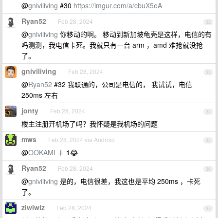
@
gniviliving
#30
https://imgur.com/a/cbuX5eA
Ryan52
Feb 28, 2024
32
@
gniviliving
你移动的啊。 移动到新加坡龟壳是这样，电信的有
吗测测，我电信卡死。我就只有一台 arm ，amd 难抢就没抢
了。
gniviliving
Feb 28, 2024
33
@
Ryan52
#32 我联通的，公司是电信的， 我试试，电信
250ms 左右
jonty
Feb 28, 2024
34
楼主注册开机场了吗？我怀疑是我机场的问题
mws
Feb 28, 2024 via Android
35
@
OOKAMI
＋ 1😂
Ryan52
Feb 28, 2024
36
@
gniviliving
是的，电信很差，我这也是平均 250ms ，卡死
了。
ziwiwiz
Feb 28, 2024
37