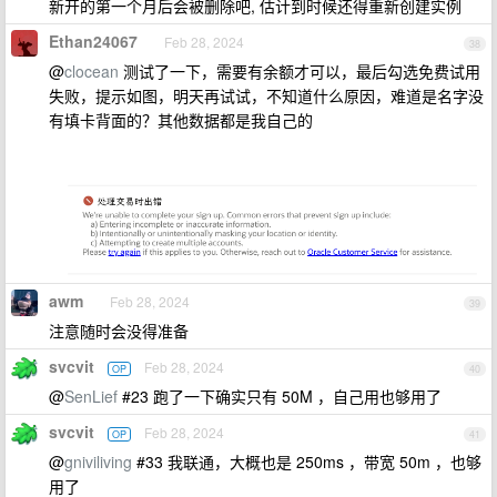
新开的第一个月后会被删除吧, 估计到时候还得重新创建实例
Ethan24067
Feb 28, 2024
38
@
clocean
测试了一下，需要有余额才可以，最后勾选免费试用
失败，提示如图，明天再试试，不知道什么原因，难道是名字没
有填卡背面的？其他数据都是我自己的
awm
Feb 28, 2024
39
注意随时会没得准备
svcvit
Feb 28, 2024
OP
40
@
SenLief
#23 跑了一下确实只有 50M ，自己用也够用了
svcvit
Feb 28, 2024
OP
41
@
gniviliving
#33 我联通，大概也是 250ms ，带宽 50m ，也够
用了