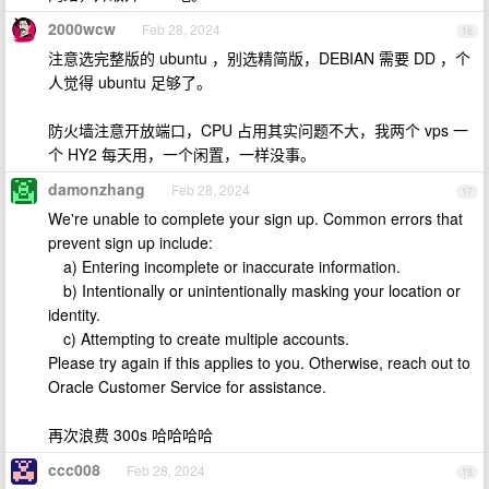
2000wcw
Feb 28, 2024
16
注意选完整版的 ubuntu ，别选精简版，DEBIAN 需要 DD ，个
人觉得 ubuntu 足够了。
防火墙注意开放端口，CPU 占用其实问题不大，我两个 vps 一
个 HY2 每天用，一个闲置，一样没事。
damonzhang
Feb 28, 2024
17
We're unable to complete your sign up. Common errors that
prevent sign up include:
a) Entering incomplete or inaccurate information.
b) Intentionally or unintentionally masking your location or
identity.
c) Attempting to create multiple accounts.
Please try again if this applies to you. Otherwise, reach out to
Oracle Customer Service for assistance.
再次浪费 300s 哈哈哈哈
ccc008
Feb 28, 2024
18