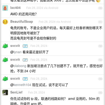
lxc404
Feb 28, 2024 via Android
10
AMD 的还用问抢？
BeautifulSoap
Feb 28, 2024 via Android
11
龟壳的账号，不是企业用户的话，每天最好上柱香祈祷别哪天不
明原因地账号被封了
而且龟壳封号是不会给你解封的
svcvit
Feb 28, 2024
OP
12
@
lynan
看来最近是好开了
svcvit
Feb 28, 2024
OP
13
@
olaloong
新加坡注册点了几下创建不了，就开抢了，感觉也好
抢，不到 24 小时
svcvit
Feb 28, 2024
OP
14
@
kenneth104
现在试试，说不定可以了
SenLief
Feb 28, 2024
15
你先试试你的 ip 段，联通的线路如何？ amd 没用的，50m 的
网络，升级开 arm 吧。