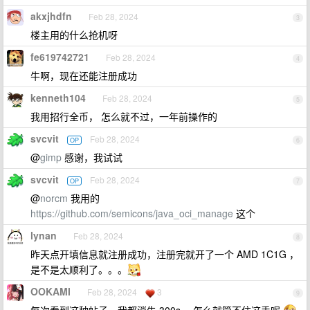
akxjhdfn
Feb 28, 2024
3
楼主用的什么抢机呀
fe619742721
Feb 28, 2024
4
牛啊，现在还能注册成功
kenneth104
Feb 28, 2024
5
我用招行全币， 怎么就不过，一年前操作的
svcvit
Feb 28, 2024
OP
6
@
gimp
感谢，我试试
svcvit
Feb 28, 2024
OP
7
@
norcm
我用的
https://github.com/semicons/java_oci_manage
这个
lynan
Feb 28, 2024
8
昨天点开填信息就注册成功，注册完就开了一个 AMD 1C1G ，
是不是太顺利了。。。
OOKAMI
Feb 28, 2024
3
9
每次看到这种帖子，我都消失 300s ，怎么就管不住这手呢