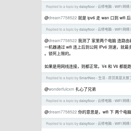
Replied to a topic by
daisyfloor
云修电脑
WIFI 网
›
›
@
dream7758522
就是 ipv6 走 wan 口到 wif
Replied to a topic by
daisyfloor
云修电脑
WIFI 网
›
›
@
dream7758522
我测了 家里两个电脑 连路由器的 5
一机器通过 wifi 连上后到公网 IPv6 测速，就最多只
。锁死上限的。
如果是用网线连接，则都正常。V4 和 V6 都能
Replied to a topic by
SmartNeo
生活
房贷真是太狠
›
›
@
wonderfulcxm
扎心了兄弟
Replied to a topic by
daisyfloor
云修电脑
WIFI 网
›
›
@
dream7758522
你的意思是，wifi 下 两个电脑 i
Replied to a topic by
daisyfloor
云修电脑
WIFI 网
›
›