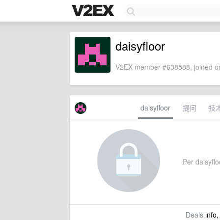
daisyfloor
V2EX member #638588, joined on
daisyfloor
提问
技
Per daisyfloo
Deals
info,