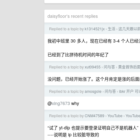
daisyfloor's recent replies
Replied to a topic by
k1314521jx
生活
这几天跟以
›
›
我初中班里 30 多人，现在已经有 3-4 个人已
已经到了比拼待机时间的年纪了
Replied to a topic by
xut09455
问与答
黄金首饰后
›
›
没问题，已经开始涨了。这个月肯定是涨的后面
Replied to a topic by
amosgole
问与答
ibkr 开
›
›
@
xing7673
why
Replied to a topic by
CNM47589
YouTube
YouTu
›
›
“试了 yt-dlp 也提示要登录证明自己不是机器人”
----说明是 ip 比较脏导致的