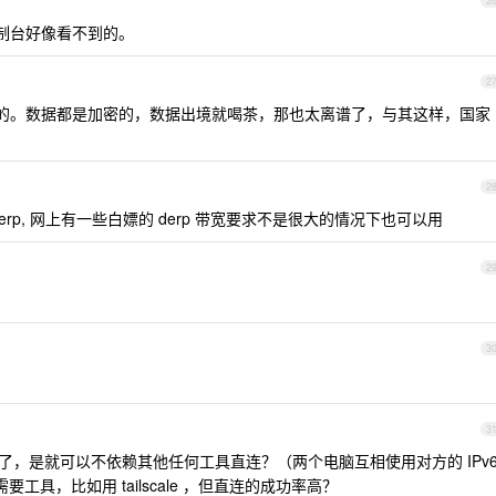
2
制台好像看不到的。
2
茶的。数据都是加密的，数据出境就喝茶，那也太离谱了，与其这样，国家
2
 derp, 网上有一些白嫖的 derp 带宽要求不是很大的情况下也可以用
2
3
3
6 了，是就可以不依赖其他任何工具直连？（两个电脑互相使用对方的 IPv
要工具，比如用 tailscale ，但直连的成功率高？