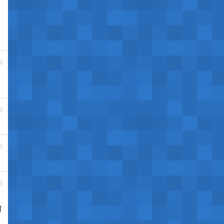
2
旦
3
4
5
何