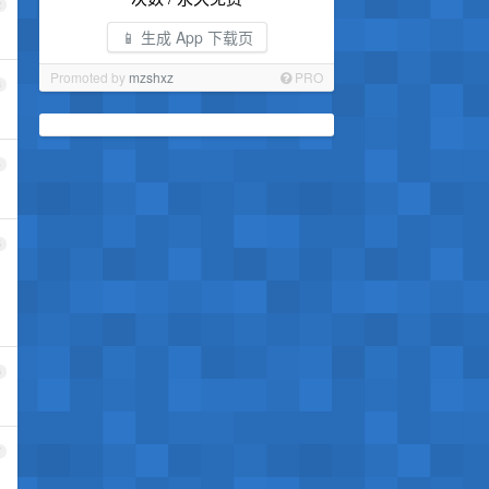
2
📱 生成 App 下载页
Promoted by
mzshxz
PRO
3
4
5
6
7