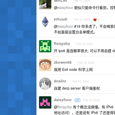
SenLief
Feb 12, 2024
@
daisyfloor
貌似只能命令行看到，控
ethusdt
1
Feb 12, 2024
@
daisyfloor
#19 你多虑了，不会喝
不如直接设置白名单模式。
ffxrqyzby
Feb 12, 2024
开 ipv6 直连概率很大, 可以不用自建
zbowen66
Feb 12, 2024
我用 Exit node 科学上网
dnslint
Feb 12, 2024
自建 derp server 客户端鉴权
daisyfloor
Feb 12, 2024
OP
@
ffxrqyzby
有个概念没搞懂。有 IPv
地址访问），还是说有 IPv6 了还是得需