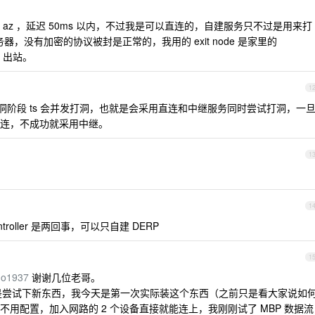
az ，延迟 50ms 以内，不过我是可以直连的，自建服务只不过是用来打
服务器，没有加密的协议被封是正常的，我用的 exit node 是家里的
p 出站。
1
打洞阶段 ts 会并发打洞，也就是会采用直连和中继服务同时尝试打洞，一
连，不成功就采用中继。
1
1
ntroller 是两回事，可以只自建 DERP
1
ho1937
谢谢几位老哥。
 ，纯粹是尝试下新东西，我今天是第一次实际装这个东西（之前只是看大家说如
用配置，加入网路的 2 个设备直接就能连上，我刚刚试了 MBP 数据流