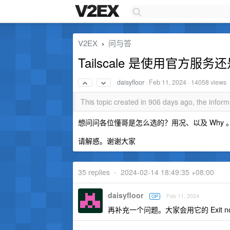
V2EX
问与答
›
Tailscale 是使用官方服务还是自
daisyfloor
·
Feb 11, 2024
· 14058 views
This topic created in 906 days ago, the info
想问问各位懂哥是怎么选的？用况、以及 Why 
请解惑。谢谢大家
35 replies
•
2024-02-14 18:49:35 +08:00
daisyfloor
Feb 11, 2024
OP
再补充一个问题。大家会用它的 Exit n