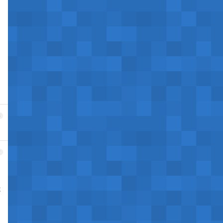
6
7
如
能