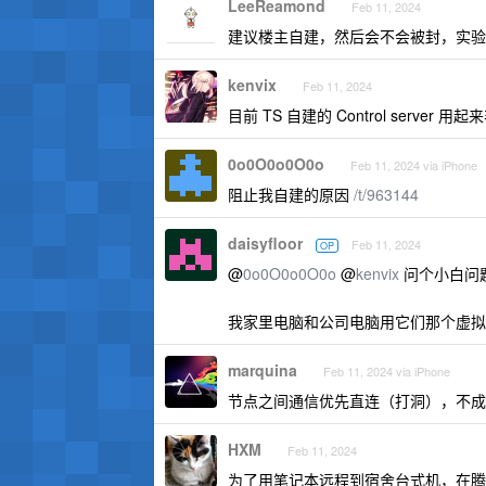
LeeReamond
Feb 11, 2024
建议楼主自建，然后会不会被封，实验
kenvix
Feb 11, 2024
目前 TS 自建的 Control serv
0o0O0o0O0o
Feb 11, 2024 via iPhone
阻止我自建的原因
/t/963144
daisyfloor
Feb 11, 2024
OP
@
0o0O0o0O0o
@
kenvix
问个小白问
我家里电脑和公司电脑用它们那个虚拟局
marquina
Feb 11, 2024 via iPhone
节点之间通信优先直连（打洞），不成
HXM
Feb 11, 2024
为了用笔记本远程到宿舍台式机，在腾讯云自建