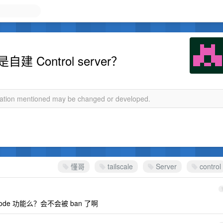
建 Control server？
rmation mentioned may be changed or developed.
。
懂哥
tailscale
Server
control
ode 功能么？会不会被 ban 了啊