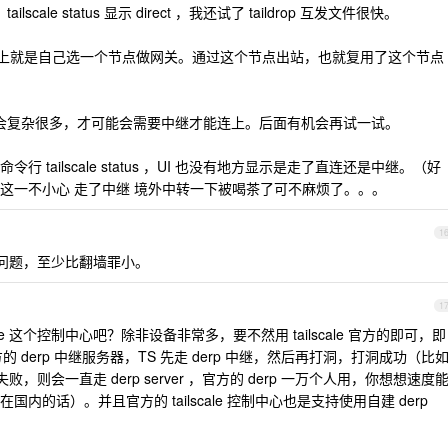
cale status 显示 direct ，我还试了 taildrop 互发文件很快。
况，实际上就是自己选一个节点做网关。通过这个节点出站，也就复用了这个节点
T 会复杂很多，才可能会需要中继才能连上。后面有机会再试一试。
tailscale status ，UI 也没有地方显示是走了直连还是中继。（好
这一不小心 走了中继 境外中转一下被喝茶了可不麻烦了。。。
1
问题，至少比翻墙罪小。
1
eadscale 这个控制中心吧？除非设备非常多，要不然用 tailscale 官方的即可，即
官方的 derp 中继服务器，TS 先走 derp 中继，然后再打洞，打洞成功（比
，则会一直走 derp server ，官方的 derp 一万个人用，你想想速度
的话）。并且官方的 tailscale 控制中心也是支持使用自建 derp