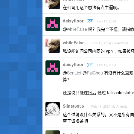
在公司用这个想法有点牛逼啊。
daisyfloor
Feb 11, 2024
OP
@
whileFalse
啊？我完全不懂。请指教
whileFalse
Feb 11, 2024 via Android
私设能访问公司内网的 vpn ，如果
daisyfloor
Feb 11, 2024
OP
@
SenLief
@
FaiChou
有没有什么直观的
算？
还是说只能连接后 通过 tailscale status 或
Slinet6056
Feb 11, 2024 via Android
这个过境没什么关系的，又不是所有国
至于请喝茶吧