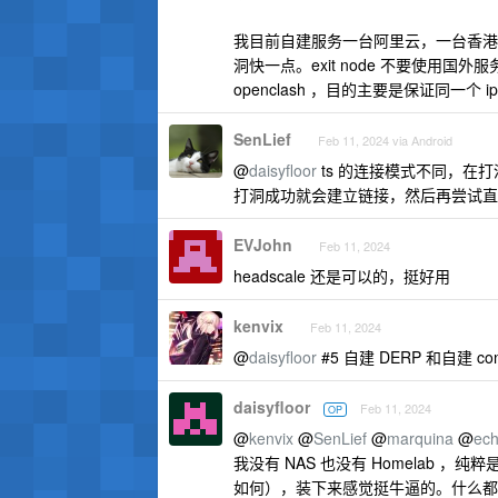
我目前自建服务一台阿里云，一台香港 
洞快一点。exit node 不要使用国外
openclash ，目的主要是保证同一个 i
SenLief
Feb 11, 2024 via Android
@
daisyfloor
ts 的连接模式不同，在
打洞成功就会建立链接，然后再尝试直
EVJohn
Feb 11, 2024
headscale 还是可以的，挺好用
kenvix
Feb 11, 2024
@
daisyfloor
#5 自建 DERP 和自建 co
daisyfloor
Feb 11, 2024
OP
@
kenvix
@
SenLief
@
marquina
@
ec
我没有 NAS 也没有 Homelab
如何），装下来感觉挺牛逼的。什么都不