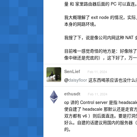
量 和 家里路由器后面的 PC 可以直连。tails
我大概理解了 exit node 的情
本身的网路环境。
我搜了下，说是像公司内网这种 NA
目前唯一感觉奇怪的地方是：好像除了命令行 
像中继还是兜底的），这下好了，万一
SenLief
Feb 11, 2024
@
daisyfloor
这东西喝茶应该也没什么
ethusdt
Feb 11, 2024
op 讲的 Control server 是指 h
使自建了 headscale 那默认还是走
双方都有 v6 ）则后面直连。要是打洞失败
好么。自建的话建议用国内的服务器（在国内
的。