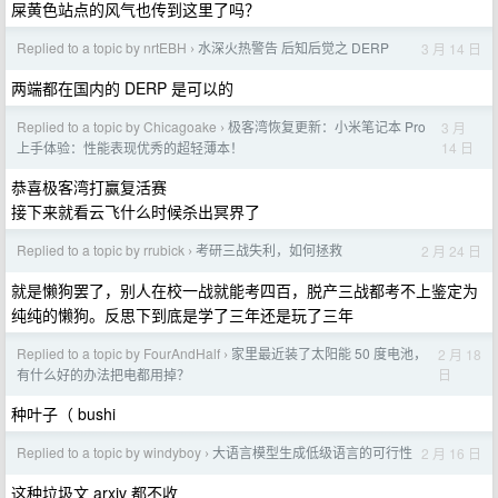
屎黄色站点的风气也传到这里了吗？
Replied to a topic by nrtEBH
水深火热警告 后知后觉之 DERP
3 月 14 日
›
两端都在国内的 DERP 是可以的
Replied to a topic by Chicagoake
极客湾恢复更新：小米笔记本 Pro
3 月
›
14 日
上手体验：性能表现优秀的超轻薄本！
恭喜极客湾打赢复活赛
接下来就看云飞什么时候杀出冥界了
Replied to a topic by rrubick
考研三战失利，如何拯救
2 月 24 日
›
就是懒狗罢了，别人在校一战就能考四百，脱产三战都考不上鉴定为
纯纯的懒狗。反思下到底是学了三年还是玩了三年
Replied to a topic by FourAndHalf
家里最近装了太阳能 50 度电池，
2 月 18
›
日
有什么好的办法把电都用掉？
种叶子（ bushi
Replied to a topic by windyboy
大语言模型生成低级语言的可行性
2 月 16 日
›
这种垃圾文 arxiv 都不收