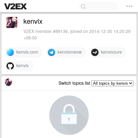
kenvix
V2EX member #89136, joined on 2014-12-30 14:20:29
+08:00
kenvix.com
kenvixmeow
kenvixzure
kenvix
Switch topics list