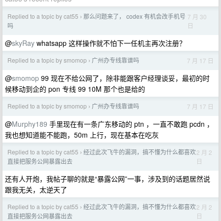
Replied to a topic by cat55
那么问题来了， codex 有机会改手机号
7 月 30
›
日
吗
@
skyRay
whatsapp 这样操作就不怕下一任机主再次注册？
Replied to a topic by smomop
广州办专线靠谱吗
7 月 17 日
›
@
smomop
99 现在不给公网了，除非能跟客户经理谈妥，最初的时
候移动到企的 pon 专线 99 10M 那个也是给的
Replied to a topic by smomop
广州办专线靠谱吗
7 月 17 日
›
@
Murphy189
手里现在有一条广东移动的 ptn ，一直不敢跑 pcdn ，
我也想知道能不能跑，50m 上行，现在基本在吃灰
Replied to a topic by cat55
经过此次飞牛的漏洞，搞不懂为什么都喜欢
2 月 2
›
日
直接把服务公网暴露出去
还有人开炮，我帖子聊的就是“暴露公网”一事，涉及到的话题居然说
跟我无关，太逆天了
Replied to a topic by cat55
经过此次飞牛的漏洞，搞不懂为什么都喜欢
2 月 2
›
日
直接把服务公网暴露出去