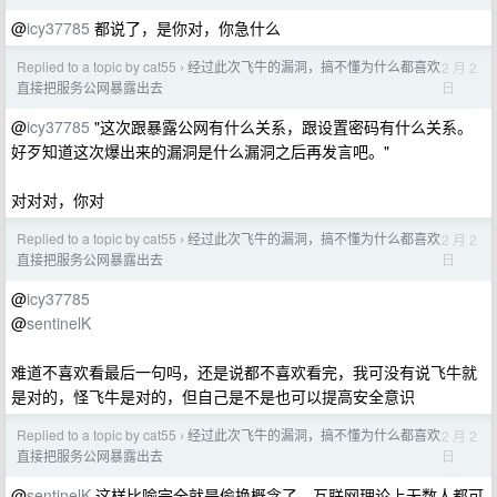
@
icy37785
都说了，是你对，你急什么
Replied to a topic by cat55
经过此次飞牛的漏洞，搞不懂为什么都喜欢
2 月 2
›
日
直接把服务公网暴露出去
@
icy37785
"这次跟暴露公网有什么关系，跟设置密码有什么关系。
好歹知道这次爆出来的漏洞是什么漏洞之后再发言吧。"
对对对，你对
Replied to a topic by cat55
经过此次飞牛的漏洞，搞不懂为什么都喜欢
2 月 2
›
日
直接把服务公网暴露出去
@
icy37785
@
sentinelK
难道不喜欢看最后一句吗，还是说都不喜欢看完，我可没有说飞牛就
是对的，怪飞牛是对的，但自己是不是也可以提高安全意识
Replied to a topic by cat55
经过此次飞牛的漏洞，搞不懂为什么都喜欢
2 月 2
›
日
直接把服务公网暴露出去
@
sentinelK
这样比喻完全就是偷换概念了，互联网理论上无数人都可