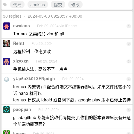
代码
Jenkins
提交
修改
38 replies
•
2024-03-03 09:28:57 +08:00
cwxiaos
Feb 29, 2024 via iPhone
1
Termux 之类的加 vim 和 git
Rehtt
Feb 29, 2024
2
远程控制工位电脑改
xlzyxxn
Feb 29, 2024
3
手机输入法，高效不了一点点
yUp6aXk01XFNpdgh
Feb 29, 2024
4
termux 内安装 git 配合终端文本编辑器即可。如果文件比较小的
话 nano 就可以
termux 建议从 fdroid 或官网下载，google play 版本已停止支持
paopjian
Feb 29, 2024
5
gitlab github 都能直接改代码提交了,你们的版本管理里没有开这
个前端功能页面?
luman
Feb 29, 2024