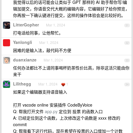
我觉得以后的话可能会让类似于 GPT 那样的 AI 助手帮你写/编
辑加提交，你语音交代大概的编辑内容，它编辑好了给你预览，
你再按一下确认键进行提交，这样的操作体验会是比较好的。
LitterGopher
Mar 1, 2024
31
打电话给同事，让他帮忙。
Yanlongli
Mar 1, 2024
32
困难的是输入法，敲代码不方便
duanxianze
Mar 1, 2024
33
任何办法都比不上请同事喝杯奶茶性价比高，除非这活只能由你
来干
Lilithegg
Mar 1, 2024
1
34
如果这个编辑器支持语音输入
打开 vscode online 安装插件 CodeByVoice
Q: 帮我打开文件
app.py
定位到 投票 的函数入口
A: 已经定位到这个函数，上次修改这个函数是 xxxx 修改的
commit
Q: 帮我看下这行代码，现在希望在投票的入口增加一个计数