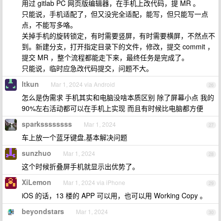
用过 gitlab PC 网页版编辑器，在手机上改代码，提 MR 。
只能说，手机适配了，但又没完全适配，能写，但只能写一点
点，不能写多咯。
关掉手机的旋转锁定，有时需要竖屏，有时需要横屏，不然点不
到。新建分支，打开指定目录下的文件，修改，提交 commit ，
提交 MR ，整个流程都能走下来，最终任务是完成了。
只能说，临时应急改代码提交，问题不大。
ltkun
Mar 1, 2024 via Android
26
怎么是伪需求 手机其实和电脑没啥本质区别 除了屏幕小点 我的
90%左右活动都可以在手机上实现 而且有时候比电脑都方便
sparkssssssss
Mar 1, 2024
27
车上放一个蓝牙键盘,基本解决问题
sunzhuo
Mar 1, 2024
28
这个时候折叠屏手机就显示出优势了。
XiLemon
Mar 1, 2024 via iPhone
29
iOS 的话，13 楼的 APP 可以用，也可以用 Working Copy 。
beyondstars
Mar 1, 2024
30