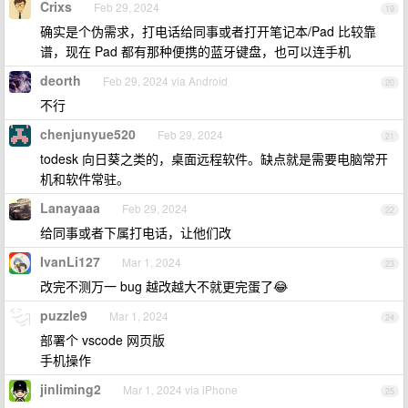
Crixs
Feb 29, 2024
19
确实是个伪需求，打电话给同事或者打开笔记本/Pad 比较靠
谱，现在 Pad 都有那种便携的蓝牙键盘，也可以连手机
deorth
Feb 29, 2024 via Android
20
不行
chenjunyue520
Feb 29, 2024
21
todesk 向日葵之类的，桌面远程软件。缺点就是需要电脑常开
机和软件常驻。
Lanayaaa
Feb 29, 2024
22
给同事或者下属打电话，让他们改
IvanLi127
Mar 1, 2024
23
改完不测万一 bug 越改越大不就更完蛋了😂
puzzle9
Mar 1, 2024
24
部署个 vscode 网页版
手机操作
jinliming2
Mar 1, 2024 via iPhone
25