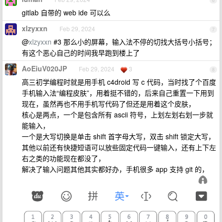
6
gitlab 自带的 web ide 可以么
xlzyxxn
Feb 29, 2024
7
@
xlzyxxn
#3 那么小的屏幕，输入法不停的切找大括号小括号；
有这个恶心自己的时间我早跑到楼上了
AoEiuV020JP
Feb 29, 2024
3
8
高三初学编程时就是用手机 c4droid 写 c 代码，当时找了个百度
手机输入法“编程皮肤”，用着挺不错的，后来自己重置一下用到
现在，虽然再也不用手机写代码了但还是用着这个皮肤，
核心是两点，一个是包含所有 ascii 符号，上划左划右划一步就
能输入，
一个是大写切换是单击 shift 首字母大写，双击 shift 锁定大写，
其他以前还有快捷短语可以放些固定代码一键输入，还有上下左
右之类的功能现在都没了，
解决了输入问题其他其实都好办，手机很多 app 支持 git 的，