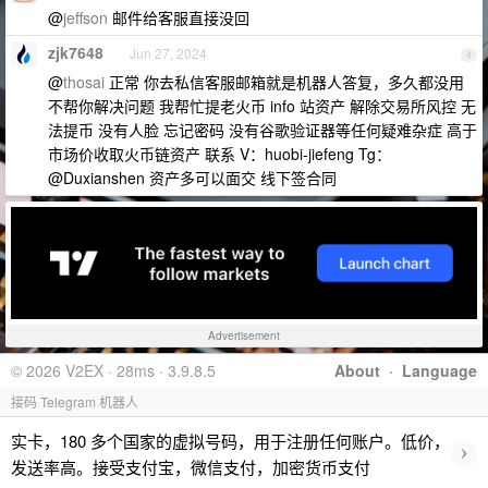
@
jeffson
邮件给客服直接没回
zjk7648
Jun 27, 2024
4
@
thosai
正常 你去私信客服邮箱就是机器人答复，多久都没用
不帮你解决问题 我帮忙提老火币 info 站资产 解除交易所风控 无
法提币 没有人脸 忘记密码 没有谷歌验证器等任何疑难杂症 高于
市场价收取火币链资产 联系 V：huobi-jiefeng Tg：
@Duxianshen 资产多可以面交 线下签合同
Advertisement
© 2026 V2EX · 28ms · 3.9.8.5
About
·
Language
接码 Telegram 机器人
实卡，180 多个国家的虚拟号码，用于注册任何账户。低价，
›
发送率高。接受支付宝，微信支付，加密货币支付