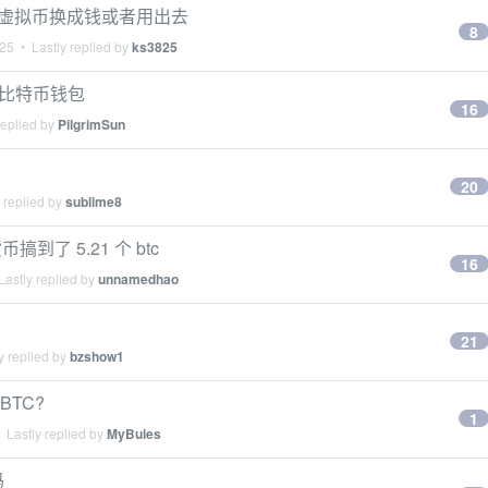
 里所有虚拟币换成钱或者用出去
8
025
• Lastly replied by
ks3825
的比特币钱包
16
replied by
PilgrimSun
20
 replied by
sublime8
了 5.21 个 btc
16
astly replied by
unnamedhao
21
y replied by
bzshow1
BTC?
1
 Lastly replied by
MyBules
吗