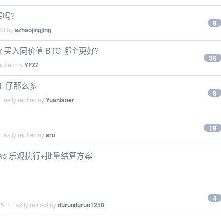
买吗？
9
ied by
azhaojingjing
or 买入同价值 BTC 哪个更好？
36
eplied by
YFZZ
T 仔那么多
8
Lastly replied by
Yuanlaoer
19
Lastly replied by
aru
Swap 乐观执行+批量结算方案
4
25
• Lastly replied by
duruoduruo1258