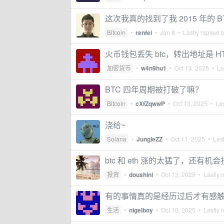
这次我真的找到了我 2015 年的 
Bitcoin
•
renfei
•
Jan 8
• Lastly replied 
火币钱包丢失 btc，转出地址是 H
加密货币
•
w4n9hu1
•
Oct 13, 2025
• Las
BTC 四年周期被打破了嘛？
Bitcoin
•
cXfZqwwP
•
Oct 13, 2025
• Las
浇给~
Solana
•
JungleZZ
•
Oct 11, 2025
• Last
btc 和 eth 涨的太猛了，还有机
投资
•
doushini
•
Oct 13, 2025
• Lastly r
有的事情真的是经历过后才有感
生活
•
nigelboy
•
Oct 10, 2025
• Lastly r