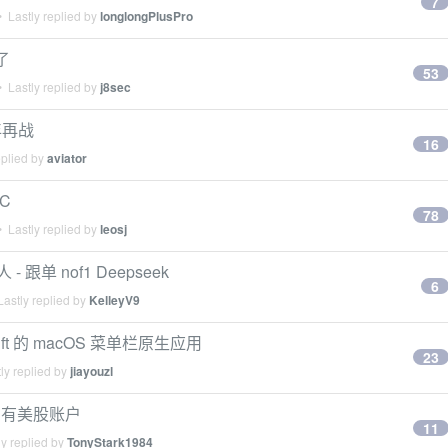
7
 Lastly replied by
longlongPlusPro
了
53
 Lastly replied by
j8sec
年再战
16
eplied by
aviator
C
78
 Lastly replied by
leosj
- 跟单 nof1 Deepseek
6
astly replied by
KelleyV9
ft 的 macOS 菜单栏原生应用
23
ly replied by
jiayouzl
卡，有美股账户
11
y replied by
TonyStark1984