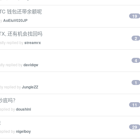
BTC 钱包还带余额呢
19
by
AoEiuV020JP
TX, 还有机会找回吗
2
tly replied by
streamrx
4
tly replied by
davidqw
1
ly replied by
JungleZZ
会抄底吗？
11
eplied by
doushini
触
29
eplied by
nigelboy