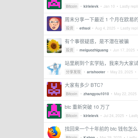
Bitcoin
•
kirieievk
•
Jan 10
• Lastly repl
周末分享一下最近 1 个月在欧易
投资
•
ethsol
•
Aug 4, 2025
• Lastly rep
有个事很疑惑，是不潜在被骗
投资
•
meiguozhiguang
•
Jun 17, 2025
•
站里刷到个玄学贴，我来为大家试试，
分享发现
•
artshooter
•
May 23, 2025
• 
大家有多少 BTC？
Bitcoin
•
zhangyou1010
•
May 22, 2025
btc 重新突破 10 万了
Bitcoin
•
kirieievk
•
Jul 24, 2025
• Lastl
找回来一个十年前的 btc 钱包怎
Bitcoin
•
Kahnn
•
Mar 29, 2025
• Lastly 