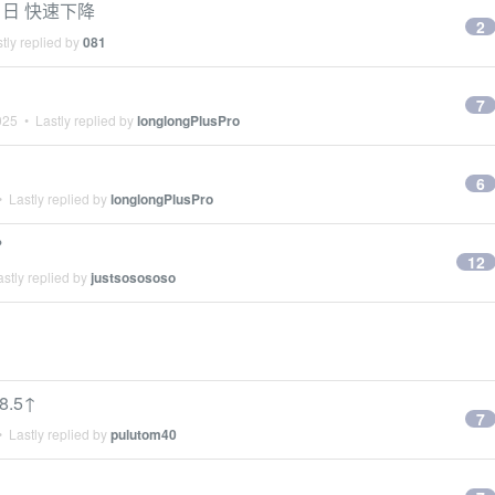
 24 日 快速下降
2
tly replied by
081
7
025
• Lastly replied by
longlongPlusPro
6
 Lastly replied by
longlongPlusPro
？
12
stly replied by
justsosososo
.5↑
7
 Lastly replied by
pulutom40