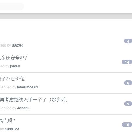
4
plied by
u823tg
 入金还安全吗？
14
ied by
jowett
下调了补仓价位
6
 replied by
loveumozart
两周再考虑继续入手一个了（除夕前）
5
 replied by
Jonchil
最高点吗？
10
 by
sudo123