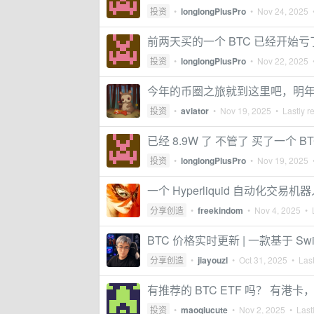
投资
•
longlongPlusPro
•
Nov 24, 2025
•
前两天买的一个 BTC 已经开始亏
投资
•
longlongPlusPro
•
Nov 22, 2025
•
今年的币圈之旅就到这里吧，明
投资
•
aviator
•
Nov 19, 2025
• Lastly r
已经 8.9W 了 不管了 买了一个 BT
投资
•
longlongPlusPro
•
Nov 19, 2025
•
一个 Hyperliquid 自动化交易机器人 
分享创造
•
freekindom
•
Nov 4, 2025
• L
BTC 价格实时更新 | 一款基于 Swi
分享创造
•
jiayouzl
•
Oct 31, 2025
• Last
有推荐的 BTC ETF 吗？ 有港
投资
•
maoqiucute
•
Nov 2, 2025
• Lastl