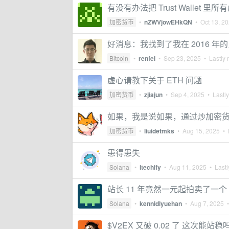
有没有办法把 Trust Wallet
加密货币
•
nZWVjowEHkQN
•
Oct 13, 2
好消息：我找到了我在 2016 年
Bitcoin
•
renfei
•
Sep 23, 2025
• Lastly 
虚心请教下关于 ETH 问题
加密货币
•
zjiajun
•
Sep 4, 2025
• Lastly
如果，我是说如果，通过炒加密货币搞到
加密货币
•
liuidetmks
•
Aug 15, 2025
• L
患得患失
Solana
•
itechify
•
Aug 11, 2025
• Lastl
站长 11 年竟然一元起拍卖了一个 
Solana
•
kennidiyuehan
•
Aug 7, 2025
•
$V2EX 又破 0.02 了 这次能站稳