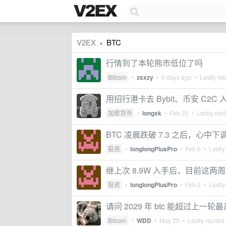
V2EX
BTC
›
行情到了本轮熊市低位了吗
Bitcoin
•
zsxzy
•
5 days ago
• Lastly re
用招行港卡去 Bybit、币安 C2C
加密货币
•
longxk
•
Feb 25
• Lastly repl
BTC 凌晨跌破 7.3 之后，心中
投资
•
longlongPlusPro
•
Feb 6
• Lastly
继上次 8.9W 入手后，目前这
投资
•
longlongPlusPro
•
Feb 2
• Lastly
请问 2029 年 btc 能超过上一轮
Bitcoin
•
WDD
•
May 25
• Lastly replied