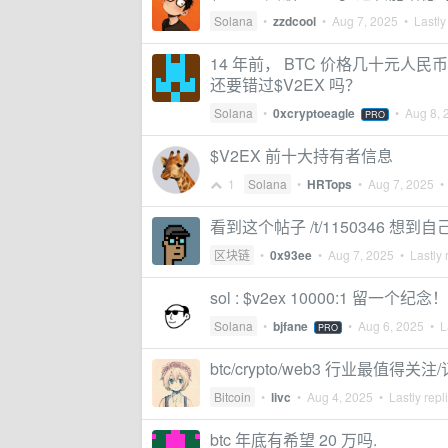
Solana
•
zzdcool
•
Aug 7, 2025
• Lastly
14 年前， BTC 价格几十元人
还要错过$V2EX 吗？
Solana
•
0xcryptoeagle
•
Aug 8, 
PRO
$V2EX 前十大持有者信息
1
Solana
•
HRTops
•
Aug 7, 2025
• 
看到这个帖子 /t/1150346 想
区块链
•
0x93ee
•
Aug 7, 2025
• Lastly 
sol : $v2ex 10000:1 留一个纪念！
Solana
•
bjfane
•
Aug 6, 2025
• La
PRO
btc/crypto/web3 行业最值得关
Bitcoin
•
livc
•
Aug 4, 2025
• Lastly repl
btc 年底有希望 20 万吗.