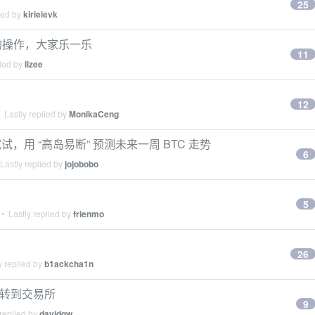
25
ied by
kirieievk
的操作，大家乐一乐
11
lied by
lizee
12
 Lastly replied by
MonikaCeng
用 “高岛易断” 预测未来一周 BTC 走势
6
Lastly replied by
jojobobo
5
• Lastly replied by
frienmo
26
y replied by
b1ackcha1n
么转到交易所
9
replied by
davidqw