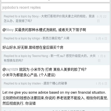
jojobobo's recent replies
Replied to a topic by 5boy
大佬们客观评价我夫妻之间的相处，我该
6 月 22
›
日
怎么办，是我错了吗？
@
5boy
买最贵的那种水槽式洗碗机, 或者天天下馆子啊
Replied to a topic by ichigo
新西兰确实地广人稀
3 月 4 日
›
好山好水,好无聊,曾经想在皇后镇买个房
Replied to a topic by TeemoYang
新一代 su7 感觉升级挺大的，大伙
1 月 8
›
日
有想换车的吗？
@
zsj1029
就因为 小米华为 打疼 某些人美爹的脸了吗?
小米华为都是良心产品, (个人建议)
Replied to a topic by irisdev
遇到个糟心的破事
1 月 6 日
›
Let me give you some advice based on my own financial situation.
立刻把你的钱想办法要回来,你说的 养老钱更不能投入, 相信你的直觉,
然后彻底执行, 你没错