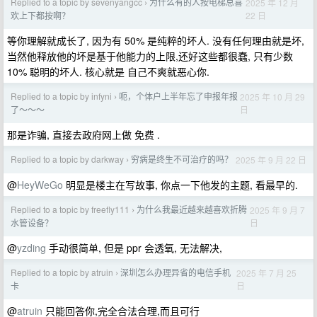
Replied to a topic by sevenyangcc
为什么有的人按电梯总喜
2025 年 12 月
›
22 日
欢上下都按啊？
等你理解就成长了, 因为有 50% 是纯粹的坏人. 没有任何理由就是坏,
当然他释放他的坏是基于他能力的上限,还好这些都很蠢, 只有少数
10% 聪明的坏人. 核心就是 自己不爽就恶心你.
Replied to a topic by infyni
呃，个体户上半年忘了申报年报
2025 年 10 月 29
›
日
了～～～
那是诈骗, 直接去政府网上做 免费 .
Replied to a topic by darkway
穷病是终生不可治疗的吗？
2025 年 9 月 22 日
›
@
HeyWeGo
明显是楼主在写故事, 你点一下他发的主题, 看最早的.
Replied to a topic by freefly111
为什么我最近越来越喜欢折腾
2025 年 9 月 7
›
日
水管设备？
@
yzding
手动很简单, 但是 ppr 会透氧, 无法解决,
Replied to a topic by atruin
深圳怎么办理异省的电信手机
2025 年 7 月 25
›
日
卡
@
atruin
只能回答你,完全合法合理,而且可行