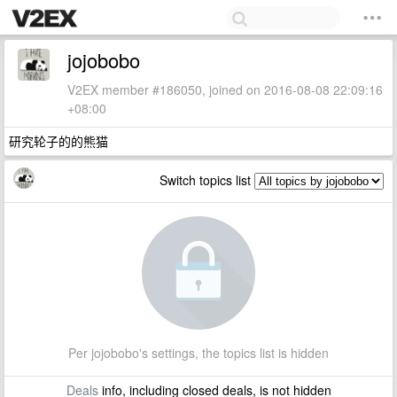
jojobobo
V2EX member #186050, joined on 2016-08-08 22:09:16
+08:00
研究轮子的的熊猫
Switch topics list
Per jojobobo's settings, the topics list is hidden
Deals
info, including closed deals, is not hidden