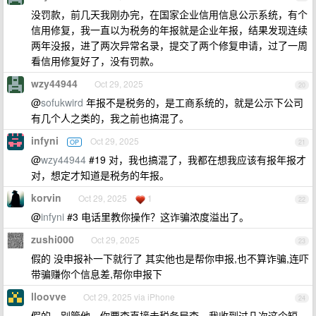
没罚款，前几天我刚办完，在国家企业信用信息公示系统，有个
信用修复，我一直以为税务的年报就是企业年报，结果发现连续
两年没报，进了两次异常名录，提交了两个修复申请，过了一周
看信用修复好了，没有罚款。
wzy44944
Oct 29, 2025
20
@
sofukwird
年报不是税务的，是工商系统的，就是公示下公司
有几个人之类的，我之前也搞混了。
infyni
Oct 29, 2025
OP
21
@
wzy44944
#19 对，我也搞混了，我都在想我应该有报年报才
对，想定才知道是税务的年报。
korvin
Oct 29, 2025
1
22
@
infyni
#3 电话里教你操作？这诈骗浓度溢出了。
zushi000
Oct 29, 2025
23
假的 没申报补一下就行了 其实他也是帮你申报,也不算诈骗,连吓
带骗赚你个信息差,帮你申报下
lloovve
Oct 29, 2025 via iPhone
24
假的，别管他，你要查直接去税务局查，我收到过几次这个短