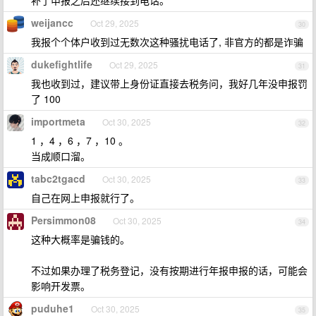
补了申报之后还继续接到电话。
weijancc
Oct 29, 2025
30
我报个个体户收到过无数次这种骚扰电话了, 非官方的都是诈骗
dukefightlife
Oct 29, 2025
31
我也收到过，建议带上身份证直接去税务问，我好几年没申报罚
了 100
importmeta
Oct 30, 2025
32
1 ，4 ，6 ，7 ，10 。
当成顺口溜。
tabc2tgacd
Oct 30, 2025
33
自己在网上申报就行了。
Persimmon08
Oct 30, 2025
34
这种大概率是骗钱的。
不过如果办理了税务登记，没有按期进行年报申报的话，可能会
影响开发票。
puduhe1
Oct 30, 2025
35