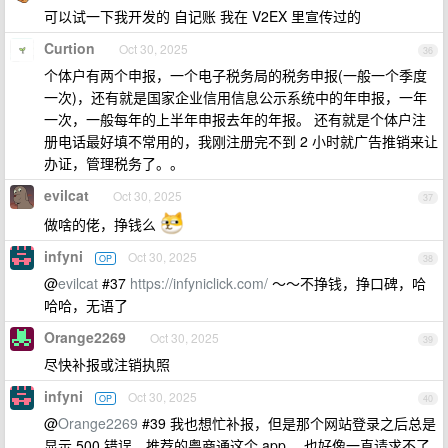
可以试一下我开发的 自记账 我在 V2EX 里宣传过的
Curtion
Oct 30, 2025
36
个体户有两个申报，一个电子税务局的税务申报(一般一个季度
一次)，还有就是国家企业信用信息公示系统中的年申报，一年
一次，一般每年的上半年申报去年的年报。 还有就是个体户注
册电话最好填不常用的，我刚注册完不到 2 小时就广告推销来让
办证，管理税务了。。
evilcat
Oct 30, 2025
37
做啥的佬，挣钱么
infyni
Oct 30, 2025
OP
38
@
evilcat
#37
https://infyniclick.com/
～～不挣钱，挣口碑，哈
哈哈，无语了
Orange2269
Oct 30, 2025
39
尽快补报或注销执照
infyni
Oct 30, 2025
OP
40
@
Orange2269
#39 我也想忙补报，但是那个网站登录之后总是
显示 500 错误，推荐的粤商通这个 app ，也好像一直请求不了