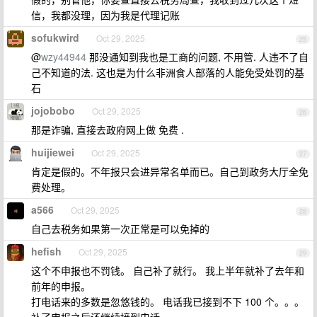
信，我都没理，因为我是代理记账
sofukwird
Oct 29, 2025
25
@
wzy44944
那没通知到我也是工商的问题, 不用管. 人违不了自
己不知道的法. 这也是为什么非洲食人部落的人能免受处罚的基
石
jojobobo
Oct 29, 2025
26
那是诈骗, 直接去政府网上做 免费 .
huijiewei
Oct 29, 2025
27
肯定是假的。不年报只会进异常名单而已。自己到政务大厅全免
费处理。
a566
Oct 29, 2025
28
自己去税务如果第一次正常是可以免掉的
hefish
Oct 29, 2025
29
这个不申报也不罚钱。 自己补了就行。 我上半年就补了去年和
前年的申报。
打电话来的多数是忽悠钱的。 电话我已接到不下 100 个。。。