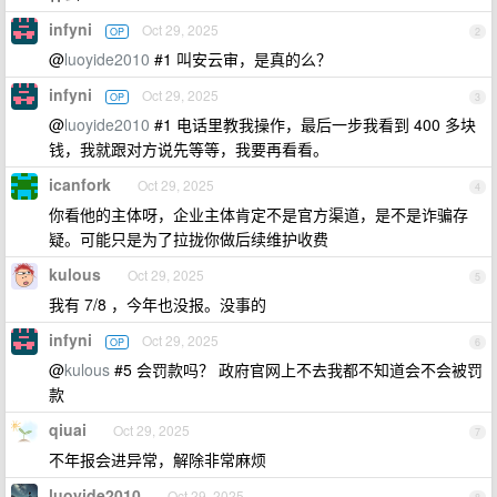
infyni
Oct 29, 2025
OP
2
@
luoyide2010
#1 叫安云审，是真的么？
infyni
Oct 29, 2025
OP
3
@
luoyide2010
#1 电话里教我操作，最后一步我看到 400 多块
钱，我就跟对方说先等等，我要再看看。
icanfork
Oct 29, 2025
4
你看他的主体呀，企业主体肯定不是官方渠道，是不是诈骗存
疑。可能只是为了拉拢你做后续维护收费
kulous
Oct 29, 2025
5
我有 7/8 ，今年也没报。没事的
infyni
Oct 29, 2025
OP
6
@
kulous
#5 会罚款吗？ 政府官网上不去我都不知道会不会被罚
款
qiuai
Oct 29, 2025
7
不年报会进异常，解除非常麻烦
luoyide2010
Oct 29, 2025