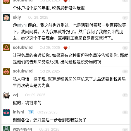
13
个体户报个屁的年报, 税务局都没叫我报
skiy
Oct 29, 2025
14
@
infyni
假的。我之前也遇到过。也是遇到付费那一步直接说等
下，我问问看。因为我早就补报了。然后我问了我做会计的朋
友，她说这个不要理会，直接到工商局官网提交就行了。
sofukwird
Oct 29, 2025
2
15
让税务局的来通知你, 如果真有这种事但税务局没告知到你, 那就
是他们的告知义务没尽到, 出问题也是税务局的锅
sofukwird
Oct 29, 2025
16
私人电话一律不理, 就算是税务局的座机来了之后还要到税务局
里再次确认是否为真
zzj
Oct 29, 2025
17
假的，坑钱来的
infyni
Oct 29, 2025
OP
18
谢谢各位，还好最后一步看到钱我就怂了
wzy44944
Oct 29, 2025
19