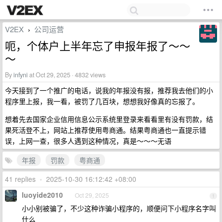
V2EX
公司运营
›
呃，个体户上半年忘了申报年报了～～
～
By
infyni
at Oct 29, 2025 · 4832 views
今天接到了一个推广的电话，说我的年报没有报，推荐我去他们的小
程序里上报，我一看，被罚了几百块，想想我好像真的忘报了。
想着先去国家企业信用信息公示系统里登录来看看里有没有罚款，结
果死活登不上，网站上推荐使用粤商通。结果粤商通也一直提示错
误，上网一查，很多人遇到这种情况，真是～～～无语
年报
罚款
粤商通
41 replies
•
2025-10-30 16:12:42 +08:00
luoyide2010
Oct 29, 2025
1
小小别被骗了，不少这种诈骗小程序的，顺便问下小程序名字叫
什么