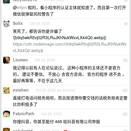
8
@
infyni
假的，看小程序的认证主体就知道了，而且第一次打开
微信就弹窗风险警告了
Solix
Oct 29, 2025
9
笑死了，都告诉你是诈骗了
![b9q5wkR5vj02R3LRuJKhNukWxvLX44Q0.webp](
https://cdn.nodeimage.com/i/b9q5wkR5vj02R3LRuJKhNukWx
vLX44Q0.webp
)
Liuman
Oct 29, 2025
10
我记得以前有人在论坛说过， 这种小程序的主体还不是官方
的， 建议不要信。 不放心 去官方咨询， 官方的程序 进不去 ，
最好再等等，不在乎这几天
exiahan
Oct 29, 2025 via Android
11
直接打电话问税务局呗，而且按道理你要交钱的话税务局肯定要
比你积极多了
FabricPath
Oct 29, 2025
12
你搜抖音，你甚至能付 468 给抖音有限公司申报
sofukwird
Oct 29, 2025
2