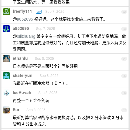
了卫生间防水，等一周看看效果
freefly111
Sep 7, 2025
OP
32
@
a852695
祝好运。这个就要找专业施工来看看了。
a852695
Sep 7, 2025
33
@
billzhuang
某夕夕有一款很好用，艾干净下水道防臭地漏，做
工和质量都是我见过最好的，而且还有加长地漏，更深入解决反
臭问题。
ethanlu
Sep 8, 2025
34
日本喷头是不是三荣那个？同款好用
skateryun
Sep 8, 2025
35
我最近在折腾净水器（ DIY ）。
IceRovah
Sep 8, 2025
36
再整一个五金圣剑玩
Sor
Sep 8, 2025
37
最近打算给家里的净水器更换滤芯，以及把 2 分水管改 3 分水
管和 4 分出水龙头