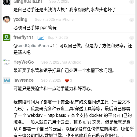
QingXuJiaZhi
Sep 7, 2025
1
是自己动手还是出钱请人换？我家厨房的水龙头也坏了
yzding
Sep 7, 2025 via iPhone
2
必须自己手悍 ppr 管玩
freefly111
Sep 7, 2025
OP
3
@
cmdOptionKana
#1：可以自己做。但是为了方便和效率，还
是请人吧
HeyWeGo
Sep 7, 2025 via Android
4
最近买了水管和锯子打算自己处理一个水槽下水问题。
lavvrence
Sep 7, 2025
3
5
可能只是强迫症和一点动手能力和好奇心。
我前段时间为了部署一个安全/私有的文档同步工具（一些文本
而已），反复研究各种云盘工具/穿透工具等等，最后自己部署
了一个 webdav + http basic + 某个支持 docker 的平台+自己的
域名。一般人就自己用个云盘，顶多 alist 这类，但是我就是想
从 0 部署一个自己的云盘，以确保没有任何供应商绑定，哪怕所
有云盘公司倒闭/数据泄露，也不影响我自己的云盘服务。。