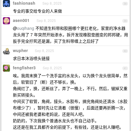
fashionash
Sep 8, 2025
38
专业的事交给专业的人来做
asen001
Sep 8, 2025
39
@
ouqihang
不知道生料带和胶圈哪个更扛老化，家里的净水器
龙头用了 7 年突然开始渗水，拆开发现橡胶垫圈变的邦邦硬，用
扳手完全拧死还是漏，买了生料带缠上之后好了
wupher
Sep 8, 2025
40
求日本沐浴喷头链接
fengfisher3
Sep 8, 2025
41
唉。我周末换了一个洗手盆的水龙头，以为换个龙头很简单，然
后，软管旧了（断）还不够长，换。
角阀烂了，换，还断丝了，弄了一晚上，不行。然后，锯掉又重
新买转接头。
中间买了软管，角阀，接头，水胶布，搞完角阀处还滴水（水胶
布缠少了），暂时先让它滴着（很慢），后面还要再折腾一次，
中间还被我老婆和老妈说，还是叫人吧。
奶奶的，下次我换个普通水龙头也不自己动手。
这还是在我工具都齐全的前提下，有些钱，还是让别人赚吧。