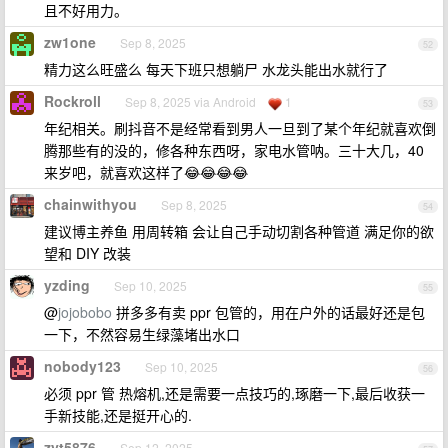
且不好用力。
zw1one
Sep 8, 2025
52
精力这么旺盛么 每天下班只想躺尸 水龙头能出水就行了
Rockroll
Sep 8, 2025 via Android
1
53
年纪相关。刷抖音不是经常看到男人一旦到了某个年纪就喜欢倒
腾那些有的没的，修各种东西呀，家电水管呐。三十大几，40
来岁吧，就喜欢这样了😂😂😂😂
chainwithyou
Sep 8, 2025
54
建议博主养鱼 用周转箱 会让自己手动切割各种管道 满足你的欲
望和 DIY 改装
yzding
Sep 10, 2025
55
@
jojobobo
拼多多有卖 ppr 包管的，用在户外的话最好还是包
一下，不然容易生绿藻堵出水口
nobody123
Sep 10, 2025
56
必须 ppr 管 热熔机,还是需要一点技巧的,琢磨一下,最后收获一
手新技能,还是挺开心的.
zyt5876
Sep 12, 2025