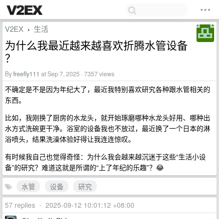
V2EX
生活
›
为什么我最近越来越喜欢折腾水管设备
？
By
freefly111
at Sep 7, 2025 · 7357 views
不确定是不是因为年纪大了，最近我特别喜欢研究各种跟水管相关的
东西。
比如，我刚换了厨房的水龙头，就开始琢磨哪种水龙头好用、哪种出
水方式洗碗更干净。浴室的设备我也不放过，最近换了一个日本的淋
浴喷头，结果洗澡体验好得让我连连惊叹。
有时候我自己也觉得奇怪：为什么我会越来越沉迷于这些“生活小设
备”的研究？难道这就是所谓的“上了年纪的乐趣”？😂
水管
设备
研究
57 replies
•
2025-09-12 10:01:12 +08:00