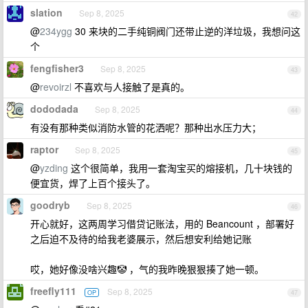
slation
Sep 8, 2025
42
@
234ygg
30 来块的二手纯铜阀门还带止逆的洋垃圾，我想问这
个
fengfisher3
Sep 8, 2025
43
@
revoirzl
不喜欢与人接触了是真的。
dododada
Sep 8, 2025
44
有没有那种类似消防水管的花洒呢？那种出水压力大；
raptor
Sep 8, 2025
45
@
yzding
这个很简单，我用一套淘宝买的熔接机，几十块钱的
便宜货，焊了上百个接头了。
goodryb
Sep 8, 2025
46
开心就好，这两周学习借贷记账法，用的 Beancount ，部署好
之后迫不及待的给我老婆展示，然后想安利给她记账
哎，她好像没啥兴趣🤡 ，气的我昨晚狠狠揍了她一顿。
freefly111
Sep 8, 2025
OP
47