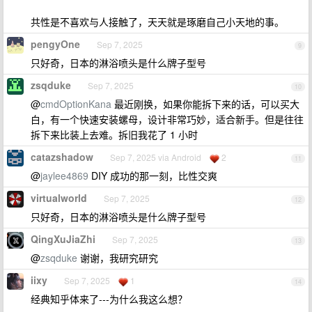
共性是不喜欢与人接触了，天天就是琢磨自己小天地的事。
pengyOne
Sep 7, 2025
9
只好奇，日本的淋浴喷头是什么牌子型号
zsqduke
Sep 7, 2025
10
@
cmdOptionKana
最近刚换，如果你能拆下来的话，可以买大
白，有一个快速安装螺母，设计非常巧妙，适合新手。但是往往
拆下来比装上去难。拆旧我花了 1 小时
catazshadow
Sep 7, 2025 via Android
2
11
@
jaylee4869
DIY 成功的那一刻，比性交爽
virtualworld
Sep 7, 2025
12
只好奇，日本的淋浴喷头是什么牌子型号
QingXuJiaZhi
Sep 7, 2025
13
@
zsqduke
谢谢，我研究研究
iixy
Sep 7, 2025
1
14
经典知乎体来了---为什么我这么想？