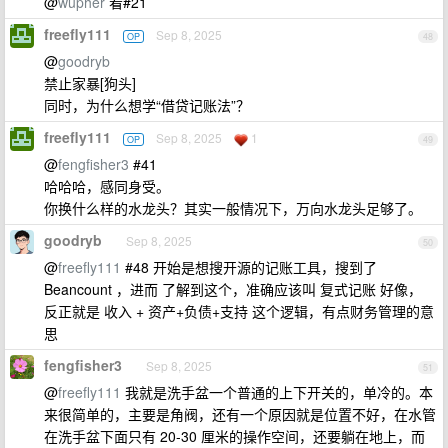
@
wupher
看#21
freefly111
Sep 8, 2025
OP
48
@
goodryb
禁止家暴[狗头]
同时，为什么想学“借贷记账法”？
freefly111
Sep 8, 2025
1
OP
49
@
fengfisher3
#41
哈哈哈，感同身受。
你换什么样的水龙头？其实一般情况下，万向水龙头足够了。
goodryb
Sep 8, 2025
50
@
freefly111
#48 开始是想搜开源的记账工具，搜到了
Beancount ，进而 了解到这个，准确应该叫 复式记账 好像，
反正就是 收入 + 资产+负债+支持 这个逻辑，有点财务管理的意
思
fengfisher3
Sep 8, 2025
51
@
freefly111
我就是洗手盆一个普通的上下开关的，单冷的。本
来很简单的，主要是角阀，还有一个原因就是位置不好，在水管
在洗手盆下面只有 20-30 厘米的操作空间，还要躺在地上，而