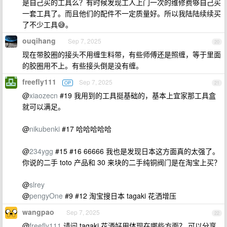
是自己买的工具么？有时候发现工人上门一次的维修费够自己买
一套工具了。而且他们的配件不一定质量好。所以我陆陆续续买
了不少工具😅。
ouqihang
Sep 7, 2025
20
现在带胶圈的接头不用缠生料带，有些师傅还是照缠，等于里面
的胶圈用不上。有些接头倒是没有缠。
freefly111
Sep 7, 2025
OP
21
@
xiaozecn
#19 我用到的工具挺基础的，基本上宜家那工具盒
就可以满足。
@
nikubenki
#17 哈哈哈哈哈
@
234ygg
#15 #16 66666 我也是发现日本这方面真的太强了。
你说的二手 toto 产品和 30 来块的二手纯铜阀门是在淘宝上买？
@
slrey
@
pengyOne
#9 #12 淘宝搜日本 tagaki 花洒增压
wangpao
Sep 7, 2025
22
@
freefly111
请问 tagaki 花洒好用体现在哪些方面？ 可以分享