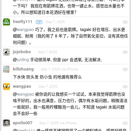
一下吗？ 我现在用箭牌花洒，也带一键止水，感觉出水量也不
小，所以想知道日本花洒好在哪里？
freefly111
Sep 7, 2025
OP
23
@
wangpao
巧了，我之前也是箭牌。tagaki 好在增压、出水更
细腻、耐用（我的用了 8 年了，除了自然氧化变旧，没有其他任
何问题）。
jojobobo
Sep 7, 2025
24
@
yzding
手动很简单, 但是 ppr 会透氧, 无法解决,
billzhuang
Sep 7, 2025 via iPhone
25
下水快 防头发 防小虫 的地漏有推荐么
wangpao
Sep 7, 2025
26
@
wangpao
被你说的让我想买一个试试，本来我觉得箭牌也没
啥不好的，出水也满意，压力也行，偶尔有水垢问题，稍微清洁
一些就好，我一般用柠檬酸泡一会儿，不知道 tagaki 水垢问题
会不会好一些
apollo007
Sep 7, 2025 via iPhone
27
@
freefly111
唯一感觉不锈钢管接了一个塑料喷头，感觉好怪异