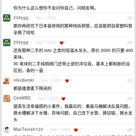
你为什么这么想你不会问你自己，问网友啊。
234ygg
Sep 7, 2025
15
那你再研究下日本装修用的那种快拆铜管，应该能把自家塑料管
全换了哈哈
234ygg
Sep 7, 2025
1
16
还有那种二手的 toto 之类的恒温水龙头，原价 2000 的只要 400
来块，
30 来块的二手纯铜阀门还带止逆的洋垃圾，基本上都和新的没
区别，香的一逼
nikubenki
Sep 7, 2025
3
17
都是雄激素下降闹的
C64NRD
Sep 7, 2025
1
18
提高生活幸福感的小事件，我最近的：重装马桶解决反臭问题，
换水槽解决下水慢、异味问题，自己改下水管、换铰链、换水龙
头
MacTavish123
Sep 7, 2025
1
19