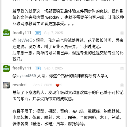
最享受的就是这一切部署稳妥后体验文件同步时的爽快，操作系
统的文件夹都内置 webdav ，也就不需要任何客户端，让我这种
互联网原教旨主义者更加享受。。。
freefly111
Sep 7, 2025
OP
6
@
HeyWeGo
慎重。我之前也尝试处理过，花了很长时间，后来
还是漏。没办法，叫了专业人员来弄，1 小时搞定。
后来想一想，简单的可以自己弄，但是专业的还是交给专业的比
较好。
freefly111
Sep 7, 2025
OP
7
@
jaylee4869
大哥，你这个钻研的精神值得所有人学习
revoirzl
Sep 7, 2025
9
8
总结了下身边的人，发现年级越大越喜欢属于的自己处于可控范
围的东西，并享受所带来的成就感。
有且不限于：模型，摄影，音响，充电头，数据线，钓鱼器械，
电脑装机，茶具，雕刻，木工，陶瓷，全屋网络，木工，制革，
装修各类（暖通，水电）汽车，摩托等等。