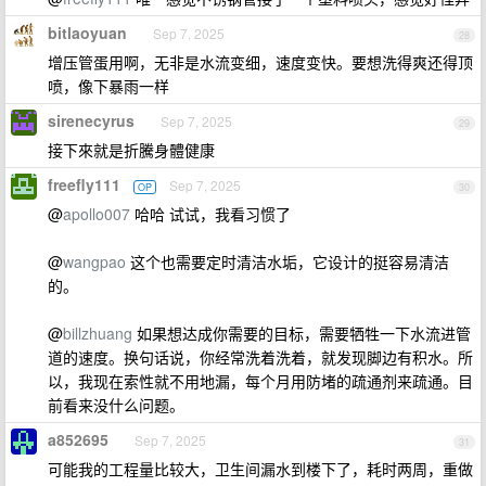
bitlaoyuan
Sep 7, 2025
28
增压管蛋用啊，无非是水流变细，速度变快。要想洗得爽还得顶
喷，像下暴雨一样
sirenecyrus
Sep 7, 2025
29
接下來就是折騰身體健康
freefly111
Sep 7, 2025
OP
30
@
apollo007
哈哈 试试，我看习惯了
@
wangpao
这个也需要定时清洁水垢，它设计的挺容易清洁
的。
@
billzhuang
如果想达成你需要的目标，需要牺牲一下水流进管
道的速度。换句话说，你经常洗着洗着，就发现脚边有积水。所
以，我现在索性就不用地漏，每个月用防堵的疏通剂来疏通。目
前看来没什么问题。
a852695
Sep 7, 2025
31
可能我的工程量比较大，卫生间漏水到楼下了，耗时两周，重做