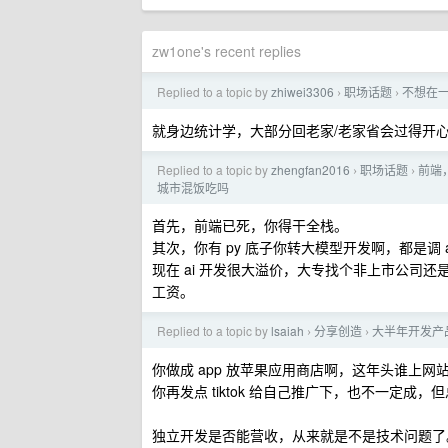
zw1one's recent replies
Replied to a topic by
zhiwei3306
职场话题
不想在
›
›
就身边统计学，大部分回老家/老家省会过得开心
Replied to a topic by
zhengfan2016
职场话题
前端，
›
›
城市混饭吃吗
首先，前端已死，你得干全栈。
其次，你有 py 底子你转大模型开发啊，都是调
现在 ai 开发很大溢价，大专找个非上市公司还
工资。
Replied to a topic by
lsaiah
分享创造
大半年开发产
›
›
你做成 app 放苹果应用商店啊，这年头谁上网
你再发点 tiktok 给自己推广下，也不一定成，
独立开发是否能营收，从来就是不是技术问题了