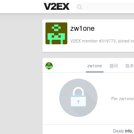
zw1one
V2EX member #319773, joined on
zw1one
提问
技术
Per zw1one's
Deals
info,