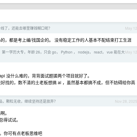
一线了，还能去哪里赚钱糊口呢？
May 1
的，都是考上编/找国企的。 没有稳定工作的人基本不配结束打工生涯
第一学历大专，年龄 26，只会 go， Python ， nodejs， react， vue 能在大
May 1
 api 没什么难的，背背面试题搓两个项目就好了。
是好找的，数不清的土老板想搞 ai ，虽然基本都搞不成，但不妨碍给你高
品，颗粒无收，继续坚持还是放弃？
Nov 28, 202
站啊。
但总得试试。
。你可有点老板思维吧