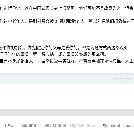
在进行争夺。这在中国式家长身上很常见，他们可能不是故意为之，但会
的中老年人，是刷抖音会被 ai 视频欺骗的人，所以别把他们想象得过
挽回”你的机会。你先假定你的父母是爱你的，但是沟通方式两边都没对
问问当年的事情，解一解心结，或许事情没你想的那么糟。
自己本身足够强大了，坦然接受事实就好，不需要再陷在坏情绪里，人生
Nov 12, 202
·
FAQ
·
Solana
·
903 Online
Highest 6679
·
Select Languag