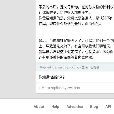
矛盾的本质，是父母和你，在对你人格的控制权
让你很难受，给你很大精神压力。
你需要知道的是，父母也是普通人，是认知不如你
伟岸，理应什么都做到最好，面面俱到。
最后，当你精神足够强大了，可以给他们一个“
上，导致没法交流了。有空可以找他们聊聊天，
就算最后发现这个假定错了，也没关系，因为你
还有更多美好的东西等着你去体验。
Replied to a topic by
cocong
生活
心好痛
›
›
你知道“备胎”么？
More replies by zw1one
»
About
·
Help
·
Advertise
·
Blog
·
API