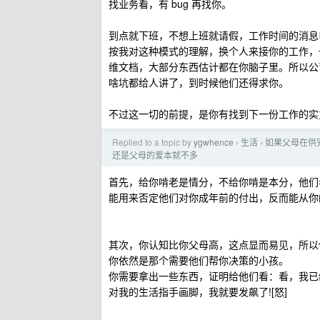
找业务看，有 bug 再找你。
到点就下班，不想上班就请假，工作时间的消息
按我对这种模式的理解，换个人来接你的工作，
维文档，大部分东西估计都在你脑子里。所以公
啥坑都给人讲了，到时候他们还得求你。
不过这一切的前提，是你有找到下一份工作的实
Replied to a topic by
ygwhence
生活
如果父母在供
›
›
还是父母的爱本就不多
首先，给你啃老是情分，不给你啃是本分，他们
能用来否定他们对你成年前的付出，反而能从你
其次，你认知比你父母高，这点显而易见，所以
你依然是那个需要他们帮你决策的小孩。
你需要拿出一些东西，证明给他们看：看，我已
对我的生活指手画脚，我就要发飙了![怒]