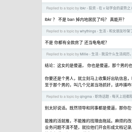
Replied to a topic by
ibkr
投资
在 v 站学会的姿势之 i
›
›
ibkr ？ 不是 ban 掉内地居民了吗？ 真能开？
Replied to a topic by
whythings
生活
和女朋友吵架
›
›
不是 你都有全款房了 还当龟龟呢？
Replied to a topic by
Millie
生活
我没什么生活阅历，
›
›
结论：这女的是傻逼， 你也是傻逼，那个男的
你要还是个男人，就立刻马上收集好出轨信息，
至于那个男的，叫几个兄弟当场抓奸，该咋揍咋
Replied to a topic by
qingma
职场话题
每天上班都
›
›
别太好说话。既然领导和同事都是傻逼，那你在
能推的活就推，不能推的找理由拖延。麻烦的改
业务问题不清不楚，就拉他们开会形成文档记录。