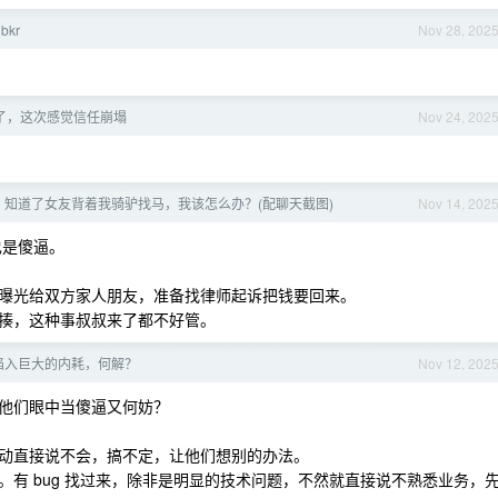
bkr
Nov 28, 202
了，这次感觉信任崩塌
Nov 24, 202
知道了女友背着我骑驴找马，我该怎么办？(配聊天截图)
Nov 14, 202
也是傻逼。
曝光给双方家人朋友，准备找律师起诉把钱要回来。
揍，这种事叔叔来了都不好管。
陷入巨大的内耗，何解？
Nov 12, 202
他们眼中当傻逼又何妨？
动直接说不会，搞不定，让他们想别的办法。
有 bug 找过来，除非是明显的技术问题，不然就直接说不熟悉业务，