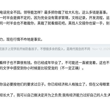
电话完全不回。领导能怎样？最多把你裁了给大礼包，这么多钱是喜事。
一时半会是搞不定的，因为完全没有需求管理，文档记录，开发流程，运
司一时半会也不敢裁你，真裁了就看烟花吧。真找人交接你也留一手，别
力，现在行情不咋地是事实。
完孩子上完学后开始防备孩子，不想做多余的投入，是两代观念的不同
Nov 12, 202
看样子也不算很有钱。你已经成年毕业了，不可能还一直被宠着，这也不
的文字中感受到你小时候是比较受宠的（不一定正确）。
你没必要按他们的要求过日子。你已经经济和人格独立了，但在父母眼里
经长大了，我可以自己做决定并为之负责;我有经济能力过好自己的人生;