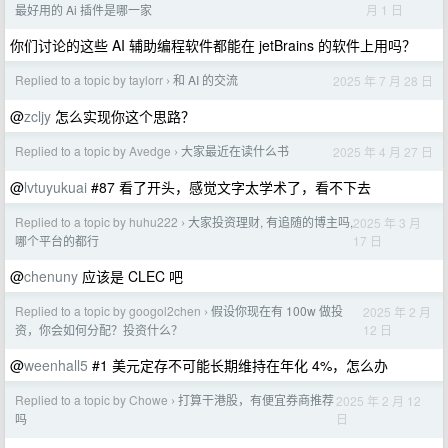
月 1 日
最好用的 Ai 插件是哪一家
你们讨论的这些 AI 辅助编程软件都能在 jetBrains 的软件上用吗？
Replied to a topic by taylorr
和 AI 的交流
2025 年 7 月 28 日
›
@
zcljy
怎么实现你这个思路？
Replied to a topic by Avedge
大家最近在读什么书
2025 年 4 月 27 日
›
@
lvtuyukuai
#87 看了开头，感觉文字太学术了，看不下去
Replied to a topic by huhu222
大家投资理财, 有追随的博主吗,
2025 年 3 月
›
17 日
哪个平台的都行
@
chenuny
应该是 CLEC 吧
Replied to a topic by googol2chen
假设你现在有 100w 做投
2025 年 2 月
›
12 日
资，你会如何分配？投资什么？
@
weenhall5
#1 美元定存不可能长期维持在年化 4%，怎么办
Replied to a topic by Chowe
打算干港股，有便宜券商推荐
2025 年 2 月 12
›
日
吗