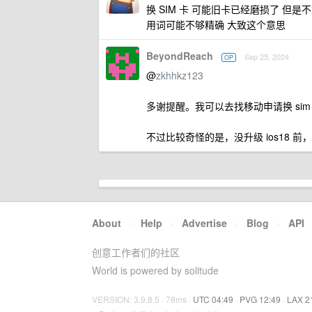
换 SIM 卡 可能旧卡已经磨损了 
用词可能不够精确 大致这个意思
BeyondReach
Sep 25, 2024
OP
@
zkhhkz123
多谢提醒。我可以去找移动申请换 sim
不过比较奇怪的是，没升级 ios18 前，
About
·
Help
·
Advertise
·
Blog
·
API
创意工作者们的社区
World is powered by solitude
VERSION: 3.9.8.5 · 78ms ·
UTC 04:49
·
PVG 12:49
·
LAX 2