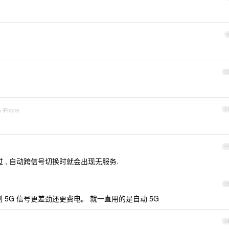
1
a iPhone
1
1
决过 , 自动跨信号切换时就会出现无服务.
1
 5G 信号更差劲还更费电。 就一直用的是自动 5G
1