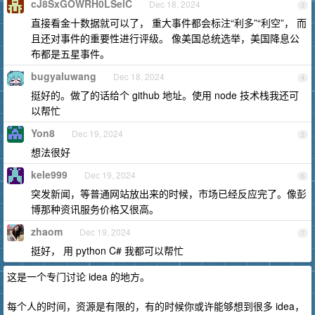
cJ8SxGOWRH0LSelC
Dec 18, 2024
3
直接看金十数据就可以了， 重大事件都会标注“利多”“利空”， 而
且还对事件的重要性进行评级。 像美国总统选举，美国降息公
布都是五星事件。
bugyaluwang
Dec 18, 2024
4
挺好的。做了的话给个 github 地址。使用 node 技术栈我还可
以帮忙
Yon8
Dec 19, 2024
5
想法很好
kele999
Dec 19, 2024
6
突发新闻，等普通网站放出来的时候，市场已经反应完了。像彭
博那种资讯服务价格又很高。
zhaom
Dec 19, 2024
7
挺好， 用 python C# 我都可以帮忙
这是一个专门讨论 idea 的地方。
每个人的时间，资源是有限的，有的时候你或许能够想到很多 idea，