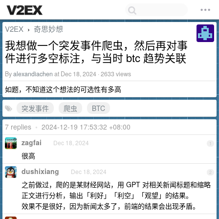
V2EX
奇思妙想
›
我想做一个突发事件爬虫，然后再对事
件进行多空标注，与当时 btc 趋势关联
By
alexandiachen
at Dec 18, 2024 · 2633 views
如题，不知道这个想法的可选性有多高
突发事件
爬虫
BTC
7 replies
•
2024-12-19 17:53:32 +08:00
zagfai
Dec 18, 2024
1
很高
dushixiang
Dec 18, 2024
2
之前做过，爬的是某财经网站，用 GPT 对相关新闻标题和缩略
正文进行分析，输出「利好」「利空」「观望」的结果。
效果不是很好，因为新闻太多了，前端的结果会出现矛盾。