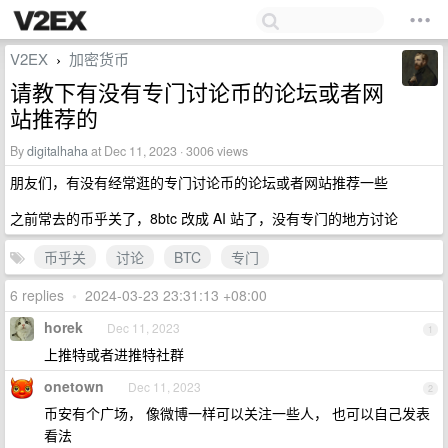
V2EX
加密货币
›
请教下有没有专门讨论币的论坛或者网
站推荐的
By
digitalhaha
at Dec 11, 2023 · 3006 views
朋友们，有没有经常逛的专门讨论币的论坛或者网站推荐一些
之前常去的币乎关了，8btc 改成 AI 站了，没有专门的地方讨论
币乎关
讨论
BTC
专门
6 replies
•
2024-03-23 23:31:13 +08:00
horek
Dec 11, 2023
1
上推特或者进推特社群
onetown
Dec 11, 2023
2
币安有个广场， 像微博一样可以关注一些人， 也可以自己发表
看法