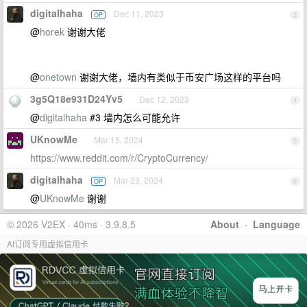
digitalhaha
Dec 11, 2023
OP
3
@
horek
谢谢大佬
@
onetown
谢谢大佬，墙内有类似于币安广场这样的平台吗
3g5Q18e931D24Yv5
Dec 12, 2023
4
@
digitalhaha
#3 墙内怎么可能允许
UKnowMe
Mar 15, 2024
5
https://www.reddit.com/r/CryptoCurrency/
digitalhaha
Mar 23, 2024
OP
6
@
UKnowMe
谢谢
© 2026 V2EX · 40ms · 3.9.8.5
About
·
Language
AI订阅专用虚拟信用卡